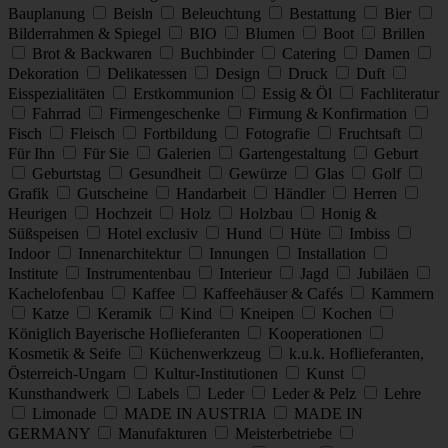
Bauplanung
Beisln
Beleuchtung
Bestattung
Bier
Bilderrahmen & Spiegel
BIO
Blumen
Boot
Brillen
Brot & Backwaren
Buchbinder
Catering
Damen
Dekoration
Delikatessen
Design
Druck
Duft
Eisspezialitäten
Erstkommunion
Essig & Öl
Fachliteratur
Fahrrad
Firmengeschenke
Firmung & Konfirmation
Fisch
Fleisch
Fortbildung
Fotografie
Fruchtsaft
Für Ihn
Für Sie
Galerien
Gartengestaltung
Geburt
Geburtstag
Gesundheit
Gewürze
Glas
Golf
Grafik
Gutscheine
Handarbeit
Händler
Herren
Heurigen
Hochzeit
Holz
Holzbau
Honig &
Süßspeisen
Hotel exclusiv
Hund
Hüte
Imbiss
Indoor
Innenarchitektur
Innungen
Installation
Institute
Instrumentenbau
Interieur
Jagd
Jubiläen
Kachelofenbau
Kaffee
Kaffeehäuser & Cafés
Kammern
Katze
Keramik
Kind
Kneipen
Kochen
Königlich Bayerische Hoflieferanten
Kooperationen
Kosmetik & Seife
Küchenwerkzeug
k.u.k. Hoflieferanten,
Österreich-Ungarn
Kultur-Institutionen
Kunst
Kunsthandwerk
Labels
Leder
Leder & Pelz
Lehre
Limonade
MADE IN AUSTRIA
MADE IN
GERMANY
Manufakturen
Meisterbetriebe