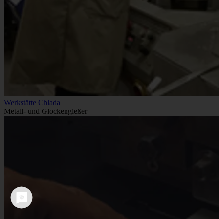
Werkstätte Chlada
Metall- und Glockengießer