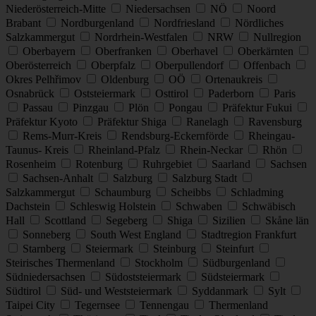
Niederösterreich-Mitte
Niedersachsen
NÖ
Noord
Brabant
Nordburgenland
Nordfriesland
Nördliches
Salzkammergut
Nordrhein-Westfalen
NRW
Nullregion
Oberbayern
Oberfranken
Oberhavel
Oberkärnten
Oberösterreich
Oberpfalz
Oberpullendorf
Offenbach
Okres Pelhřimov
Oldenburg
OÖ
Ortenaukreis
Osnabrück
Oststeiermark
Osttirol
Paderborn
Paris
Passau
Pinzgau
Plön
Pongau
Präfektur Fukui
Präfektur Kyoto
Präfektur Shiga
Ranelagh
Ravensburg
Rems-Murr-Kreis
Rendsburg-Eckernförde
Rheingau-
Taunus- Kreis
Rheinland-Pfalz
Rhein-Neckar
Rhön
Rosenheim
Rotenburg
Ruhrgebiet
Saarland
Sachsen
Sachsen-Anhalt
Salzburg
Salzburg Stadt
Salzkammergut
Schaumburg
Scheibbs
Schladming
Dachstein
Schleswig Holstein
Schwaben
Schwäbisch
Hall
Scottland
Segeberg
Shiga
Sizilien
Skåne län
Sonneberg
South West England
Stadtregion Frankfurt
Starnberg
Steiermark
Steinburg
Steinfurt
Steirisches Thermenland
Stockholm
Südburgenland
Südniedersachsen
Südoststeiermark
Südsteiermark
Südtirol
Süd- und Weststeiermark
Syddanmark
Sylt
Taipei City
Tegernsee
Tennengau
Thermenland