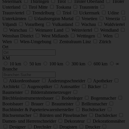
Steiermark
Thüringen
Tirol
Tiroler Oberland
Tiroler
Unterland
Tirol Mitte
Toskana
Traunstein
Traunviertel
Trendelburg
Triol
Uckermark
Udine
Unterkärnten
Urlaubsregion Murtal
Venetien
Venezia
Viljandi
Vorarlberg
Vulkanland
Wachau
Waldviertel
Warschau
Weimarer Land
Weinviertel
Wendland
Wenshan District
West Midlands
Wettingen
Wien
Wien
Wien-Umgebung
Zentralraum Linz
Zürich
Ort
KM
10 km
50 km
100 km
300 km
600 km
∞
Branche
Akkordeonbauer
Änderungsschneider
Apotheker
Architekt
Augenoptiker
Autosattler
Bäcker
Baumeister
Bilderrahmenerzeuger
Blechblasinstrumentenbauer
Bodenleger
Bogenmacher
Bootsbauer
Brauer
Braumeister
Brillenmacher
Buchbinder & Papeteriewarenhersteller
Buchdrucker
Büchsenmacher
Bürsten und Pinselmacher
Dachdecker
Damen- und Herrenschneider
Dekorateur
Dekorationsnäher
Designer
Drechsler
Drogisten
Drucker