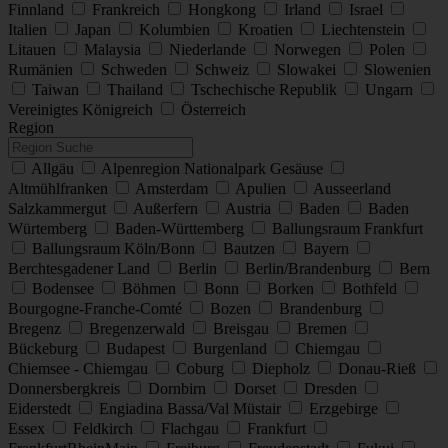
Finnland
Frankreich
Hongkong
Irland
Israel
Italien
Japan
Kolumbien
Kroatien
Liechtenstein
Litauen
Malaysia
Niederlande
Norwegen
Polen
Rumänien
Schweden
Schweiz
Slowakei
Slowenien
Taiwan
Thailand
Tschechische Republik
Ungarn
Vereinigtes Königreich
Österreich
Region
Allgäu
Alpenregion Nationalpark Gesäuse
Altmühlfranken
Amsterdam
Apulien
Ausseerland
Salzkammergut
Außerfern
Austria
Baden
Baden
Würtemberg
Baden-Württemberg
Ballungsraum Frankfurt
Ballungsraum Köln/Bonn
Bautzen
Bayern
Berchtesgadener Land
Berlin
Berlin/Brandenburg
Bern
Bodensee
Böhmen
Bonn
Borken
Bothfeld
Bourgogne-Franche-Comté
Bozen
Brandenburg
Bregenz
Bregenzerwald
Breisgau
Bremen
Bückeburg
Budapest
Burgenland
Chiemgau
Chiemsee - Chiemgau
Coburg
Diepholz
Donau-Rieß
Donnersbergkreis
Dornbirn
Dorset
Dresden
Eiderstedt
Engiadina Bassa/Val Müstair
Erzgebirge
Essex
Feldkirch
Flachgau
Frankfurt