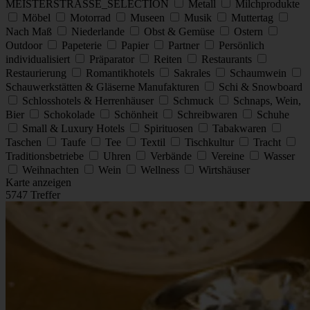
MEISTERSTRASSE_SELECTION
Metall
Milchprodukte
Möbel
Motorrad
Museen
Musik
Muttertag
Nach Maß
Niederlande
Obst & Gemüse
Ostern
Outdoor
Papeterie
Papier
Partner
Persönlich
individualisiert
Präparator
Reiten
Restaurants
Restaurierung
Romantikhotels
Sakrales
Schaumwein
Schauwerkstätten & Gläserne Manufakturen
Schi & Snowboard
Schlosshotels & Herrenhäuser
Schmuck
Schnaps, Wein,
Bier
Schokolade
Schönheit
Schreibwaren
Schuhe
Small & Luxury Hotels
Spirituosen
Tabakwaren
Taschen
Taufe
Tee
Textil
Tischkultur
Tracht
Traditionsbetriebe
Uhren
Verbände
Vereine
Wasser
Weihnachten
Wein
Wellness
Wirtshäuser
Karte anzeigen
5747 Treffer