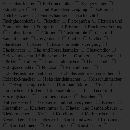
Edelsteinschleifer
Elektrotechniker
Essigerzeuger
Estrichleger
Etui- und Kassettenerzeugung
Faßbinder
Böttcher Küfer
Feinmechaniker
Fischzucht
Flachglasschleifer
Fleischer
Flexografen
Floristen und
Blumenbinder
Fotografen
Friseure
Fruchtverarbeitung
Galvaniseure
Gärtner
Gastronomie
Gas- und
Sanitärtechnik
Geigenbauer
Gerber
Gießer
Glasbläser
Glaser
Glasinstrumentenerzeugung
Glaskünstler
Glas und Porzellanmaler
Glasveredler
Goldschmiede und Silberschmiede
Grafiker
Graveure
Gürtler
Hafner
Handschuhmacher
Haustechnik
Hohlglasveredler
Holzbau
Holzbildhauer
Holzblasinstrumentenbauer
Holzblasinstrumentenmacher
Holzblockmacher
Holzschindelmacher
Holzschuhmacher
Holzspielzeugmacher
Hornmanufaktur
Hotel
Hutmacher
Imker
Innenarchitekt
Installateur und
Heizungsbauer
Instrumentenbauer
Juwelier
Kaffeerösterei
Karosserie- und Fahrzeugbauer
Käserei
Keramiker
Klavierstimmer
Klavier- und Cembalobauer
Kleidermacher
Koch
Konditoren
Korbmacher
Kosmetiker
Kunstgiesser
Kunsthandwerk
Kunstmaler
Kunstschmiede
Kunststopfer
Kunsttischler