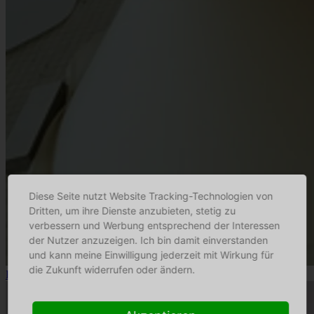
Diese Seite nutzt Website Tracking-Technologien von
Dritten, um ihre Dienste anzubieten, stetig zu
verbessern und Werbung entsprechend der Interessen
der Nutzer anzuzeigen. Ich bin damit einverstanden
und kann meine Einwilligung jederzeit mit Wirkung für
die Zukunft widerrufen oder ändern.
Fitz Leuchtenmanufaktur