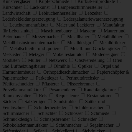
Kunstverglaser
Kupferschmiede
Kürbiskernprodukte
Kürschner
Lackkunst
Lampenschirmhersteller
Landwirtschaft
Lebkuchenhersteller
Lebzelter
Lederbekleidungserzeugung
Ledergalanteriewarenerzeugung
Leuchtenmanufaktur
Maler und Lackierer
Manufaktur
für Lebensmittel
Maschinenbauer
Masseur
Maurer und
Betonbauer
Messermacher
Metallbauer
Metallbildner
Metallblasinstrumentenmacher
Metalldesign
Metalldrücker
Metallschleifer und -polierer
Metall- und Glockengießer
Metsieder
Metzger
Möbelrestaurator
Modedesigner
Modisten
Müller
Netzwerk
Obstveredelung
Ofen-
und Luftheizungsbauer
Ölmühle
Optiker
Orgel und
Harmoniumbauer
Orthopädieschuhmacher
Papierschöpfer &
Papiermacher
Parkettleger
Perlmuttdrechsler
Pfeifenschneider
Pflasterer
Plisseebrenner
Porzellanmanufaktur
Posamentierer
Rauchfangkehrer
Raumausstatter
Reis
Requisiteure
Restauratoren
Säckler
Salzfertiger
Sandstrahler
Sattler und
Feintäschner
Schilderhersteller
Schildermacher
Schirmmacher
Schlachter
Schlosser
Schmiede
Schmuckdesign
Schnapsbrenner
Schneider
Schokoladenmanufaktur
Schuhmacher
Segelmacher
Seifensieder
Seiler
Sektkellerei
Siebdrucker