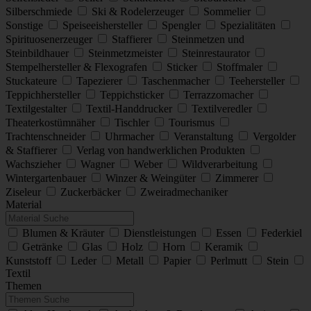
Silberschmiede
Ski & Rodelerzeuger
Sommelier
Sonstige
Speiseeishersteller
Spengler
Spezialitäten
Spirituosenerzeuger
Staffierer
Steinmetzen und
Steinbildhauer
Steinmetzmeister
Steinrestaurator
Stempelhersteller & Flexografen
Sticker
Stoffmaler
Stuckateure
Tapezierer
Taschenmacher
Teehersteller
Teppichhersteller
Teppichsticker
Terrazzomacher
Textilgestalter
Textil-Handdrucker
Textilveredler
Theaterkostümnäher
Tischler
Tourismus
Trachtenschneider
Uhrmacher
Veranstaltung
Vergolder
& Staffierer
Verlag von handwerklichen Produkten
Wachszieher
Wagner
Weber
Wildverarbeitung
Wintergartenbauer
Winzer & Weingüter
Zimmerer
Ziseleur
Zuckerbäcker
Zweiradmechaniker
Material
Blumen & Kräuter
Dienstleistungen
Essen
Federkiel
Getränke
Glas
Holz
Horn
Keramik
Kunststoff
Leder
Metall
Papier
Perlmutt
Stein
Textil
Themen