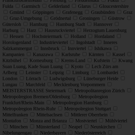
FrankfurtRheinMain
Freiburg
Freudenstadt
Fukui
Fulda
Garmisch
Gelderland
Glarus
Gloucestershire
Gmünd
Göppingen
Grafenegg
Graubünden
Graz
Graz-Umgebung
Grödnertal
Groningen
Güstrow
Gütersloh
Hamburg
Hamburg Stadt
Hannover
Harburg
Harz
Hausruckviertel
Herzogtum Lauenburg
Hessen
Hochsteiermark
Holland
Hordaland
Horologenland
Industrieviertel
Ingolstadt
Inneres
Salzkammergut
Innsbruck
Innviertel
Ishikawa
Kampanien
Kanazawa
Karlsruhe
Kärnten
Kassel
Kitzbühel
Korneuburg
Krems-Land
Kufstein
Kwang
Suan Luang, Kade Suan Luang
Kyoto
Lech Zürs am
Arlberg
Leinster
Leipzig
Limburg
Lombardei
London
Lörrach
Ludwigsburg
Lüneburger Heide
Lungau
Marchfeld
Mecklenburg Vorpommern
MEISTERSTRASSE Steiermark
Metropolitanregion Zürich
Metropolregion Bremen/Oldenburg
Metropolregion
Frankfurt/Rhein-Main
Metropolregion Hamburg
Metropolregion Rhein-Ruhr
Metropolregion Stuttgart
Mittelfranken
Mittelsachsen
Mittlerer Oberrhein
Montafon
Monza and Brianza
Mostviertel
Mühlviertel
München
Münsterland
Neapel
Neunkirchen
Nibelungengau
Niederbayern
Niederösterreich