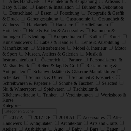
Altes Handwerk
Architektur & Bauplanung
Artisans
Baby & Kind
Bauen & Installation
Blumen & Dekoration
Deutschland
Essen
Forschung
Fotografie & Grafik
& Druck
Gartengestaltung
Gastronomie
Gesundheit &
Wellness
Handarbeit
Haustiere
Hoflieferanten
Hotellerie
Hüte & Brillen & Accessoires
Kammern &
Innungen
Kleidung
Kooperationen
Kultur
Kunst
Kunsthandwerk
Labels & Händler
Lehre & Ausbildung
Manufakturen
Meisterbetriebe
Möbel & Interieur
Motor
& Sport
Museen, Ateliers & Galerien
Musik &
Instrumentenbau
Österreich
Partner
Personalisieren &
Maßhandwerk
Reiten & Jagd & Golf
Restaurierung &
Antiquitäten
Schauwerkstätten & Gläserne Manufakturen
Schenken
Schmuck & Uhren
Schönheit & Kosmetik
Schreibwaren & Papeterie
Schuhe & Taschen
Selected
Ski & Wintersport
Spielwaren
Tischkultur &
Küchenwerkzeug
Trinken
Vereinigungen
Workshops &
Kurse
Kategorie
2017 AT
2017 DE
2018 AT
Accessoires
Altes
Handwerk
Antiquitäten
Architektur
Arts and Crafts
Ateliers
Ausbildung
Auto
Baby
Bars
Bauen