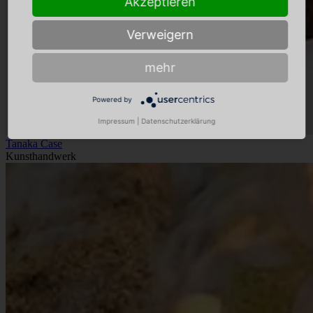
Akzeptieren
Verweigern
mehr
Powered by
Impressum
|
Datenschutzerklärung
Tanaka Case
Kunsthandwerk