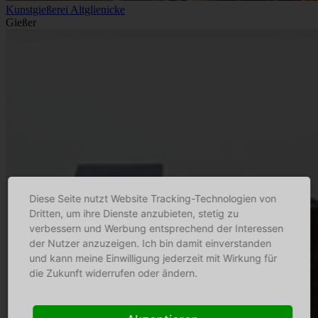
Kunstgießerei Altglienicke
Gießer
Diese Seite nutzt Website Tracking-Technologien von
Dritten, um ihre Dienste anzubieten, stetig zu
verbessern und Werbung entsprechend der Interessen
der Nutzer anzuzeigen. Ich bin damit einverstanden
und kann meine Einwilligung jederzeit mit Wirkung für
die Zukunft widerrufen oder ändern.