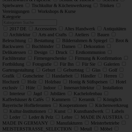
Spielwaren
Tischkultur & Küchenwerkzeug
Trinken
Vereinigungen
Workshops & Kurse
Kategorie
2017 DE
Accessoires
Altes Handwerk
Antiquitäten
Architektur
Arts and Crafts
Ateliers
Bauen
Beleuchtung
Bestattung
Bilderrahmen & Spiegel
Brot &
Backwaren
Buchbinder
Damen
Dekoration
Delikatessen
Design
Druck
Erstkommunion
Fachliteratur
Firmengeschenke
Firmung & Konfirmation
Fortbildung
Fotografie
Für Ihn
Für Sie
Galerien
Gartengestaltung
Geburt
Geburtstag
Glas
Golf
Grafik
Gutscheine
Handarbeit
Händler
Herren
Hochzeit
Holz
Holzbau
Honig & Süßspeisen
Hotel
exclusiv
Hüte
Indoor
Innenarchitektur
Installation
Interieur
Jagd
Jubiläen
Kachelofenbau
Kaffeehäuser & Cafés
Kammern
Keramik
Königlich
Bayerische Hoflieferanten
Kooperationen
Küchenwerkzeug
Kultur-Institutionen
Kunst
Kunsthandwerk
Labels
Leder
Leder & Pelz
Lehre
MADE IN AUSTRIA
MADE IN GERMANY
Manufakturen
Meisterbetriebe
MEISTERSTRASSE_SELECTION
Metall
Möbel