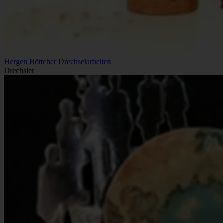
Hergen Böttcher Drechselarbeiten
Drechsler