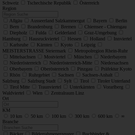
Schweiz
Tschechische Republik
Österreich
Region
Allgäu
Ausseerland Salzkammergut
Bayern
Berlin
Bern
Brandenburg
Bremen
Chiemsee - Chiemgau
Diepholz
Fulda
Gelderland
Graz-Umgebung
Hamburg
Hausruckviertel
Hessen
Holland
Innviertel
Karlsruhe
Kärnten
Kyoto
Leipzig
MEISTERSTRASSE Steiermark
Metropolregion Rhein-Ruhr
Mittelsachsen
Mostviertel
München
Niederbayern
Niederösterreich
Niederösterreich-Mitte
Niedersachsen
Oberbayern
Oberösterreich
Pinzgau
Präfektur Kyoto
Rhön
Ruhrgebiet
Sachsen
Sachsen-Anhalt
Salzburg
Salzburg Stadt
Sylt
Tirol
Tiroler Unterland
Tirol Mitte
Traunviertel
Unterkärnten
Vorarlberg
Waldviertel
Wien
Zentralraum Linz
Ort
KM
10 km
50 km
100 km
300 km
600 km
∞
Branche
Bäcker
Bilderrahmenerzeuger
Buchbinder &