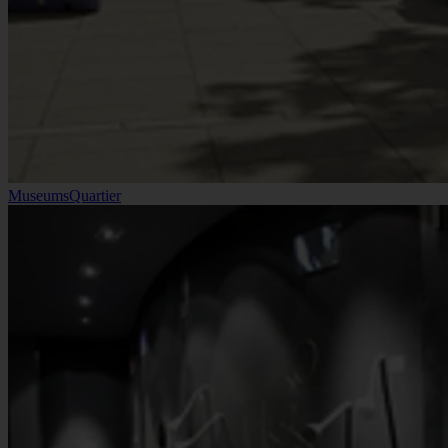
MuseumsQuartier