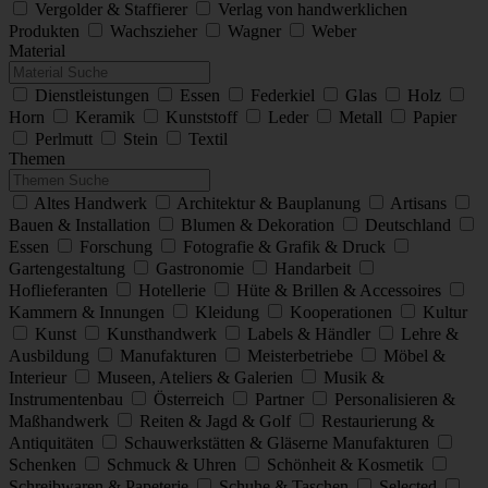
Vergolder & Staffierer
Verlag von handwerklichen
Produkten
Wachszieher
Wagner
Weber
Material
Dienstleistungen
Essen
Federkiel
Glas
Holz
Horn
Keramik
Kunststoff
Leder
Metall
Papier
Perlmutt
Stein
Textil
Themen
Altes Handwerk
Architektur & Bauplanung
Artisans
Bauen & Installation
Blumen & Dekoration
Deutschland
Essen
Forschung
Fotografie & Grafik & Druck
Gartengestaltung
Gastronomie
Handarbeit
Hoflieferanten
Hotellerie
Hüte & Brillen & Accessoires
Kammern & Innungen
Kleidung
Kooperationen
Kultur
Kunst
Kunsthandwerk
Labels & Händler
Lehre &
Ausbildung
Manufakturen
Meisterbetriebe
Möbel &
Interieur
Museen, Ateliers & Galerien
Musik &
Instrumentenbau
Österreich
Partner
Personalisieren &
Maßhandwerk
Reiten & Jagd & Golf
Restaurierung &
Antiquitäten
Schauwerkstätten & Gläserne Manufakturen
Schenken
Schmuck & Uhren
Schönheit & Kosmetik
Schreibwaren & Papeterie
Schuhe & Taschen
Selected