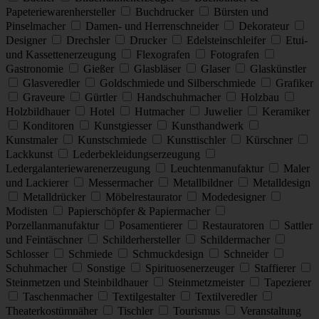
Papeteriewarenhersteller
Buchdrucker
Bürsten und
Pinselmacher
Damen- und Herrenschneider
Dekorateur
Designer
Drechsler
Drucker
Edelsteinschleifer
Etui-
und Kassettenerzeugung
Flexografen
Fotografen
Gastronomie
Gießer
Glasbläser
Glaser
Glaskünstler
Glasveredler
Goldschmiede und Silberschmiede
Grafiker
Graveure
Gürtler
Handschuhmacher
Holzbau
Holzbildhauer
Hotel
Hutmacher
Juwelier
Keramiker
Konditoren
Kunstgiesser
Kunsthandwerk
Kunstmaler
Kunstschmiede
Kunsttischler
Kürschner
Lackkunst
Lederbekleidungserzeugung
Ledergalanteriewarenerzeugung
Leuchtenmanufaktur
Maler
und Lackierer
Messermacher
Metallbildner
Metalldesign
Metalldrücker
Möbelrestaurator
Modedesigner
Modisten
Papierschöpfer & Papiermacher
Porzellanmanufaktur
Posamentierer
Restauratoren
Sattler
und Feintäschner
Schilderhersteller
Schildermacher
Schlosser
Schmiede
Schmuckdesign
Schneider
Schuhmacher
Sonstige
Spirituosenerzeuger
Staffierer
Steinmetzen und Steinbildhauer
Steinmetzmeister
Tapezierer
Taschenmacher
Textilgestalter
Textilveredler
Theaterkostümnäher
Tischler
Tourismus
Veranstaltung