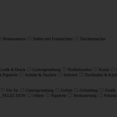
Restauratoren
Sattler und Feintäschner
Taschenmacher
 Grafik & Druck
Gartengestaltung
Hoflieferanten
Kunst
 Papeterie
Schuhe & Taschen
Selected
Tischkultur & Küc
Für Sie
Gartengestaltung
Geburt
Geburtstag
Grafik
E_SELECTION
Ostern
Papeterie
Restaurierung
Schmu