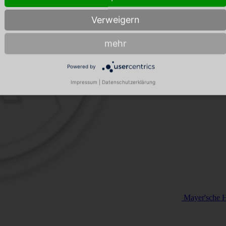
Verweigern
mehr
Powered by
Impressum
|
Datenschutzerklärung
Mayer'sche H