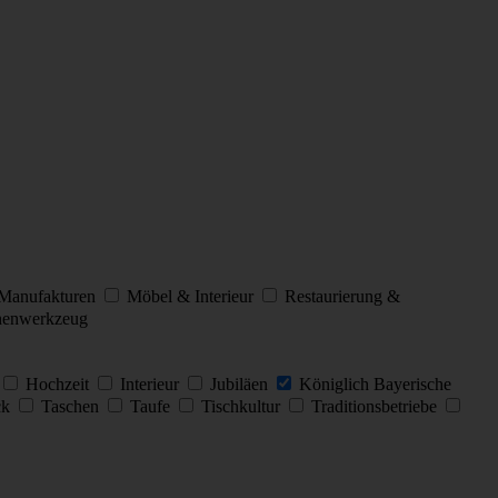
Manufakturen
Möbel & Interieur
Restaurierung &
henwerkzeug
Hochzeit
Interieur
Jubiläen
Königlich Bayerische
ck
Taschen
Taufe
Tischkultur
Traditionsbetriebe