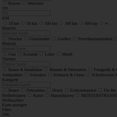
Bayern
München
Ort
KM
10 km
50 km
100 km
300 km
600 km
∞
Branche
Drucker
Glaskünstler
Grafiker
Porzellanmanufaktur
Material
Glas
Keramik
Leder
Metall
Themen
Bauen & Installation
Blumen & Dekoration
Fotografie &
Antiquitäten
Schenken
Schmuck & Uhren
Schreibwaren &
Kategorie
Bauen
Dekoration
Druck
Erstkommunion
Für Ihn
Hoflieferanten
Kunst
Manufakturen
MEISTERSTRASS
Weihnachten
Karte anzeigen
Filter:
Alle