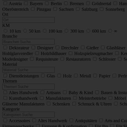
Austria
Bayern
Berlin
Bremen
Grödnertal
Ham
Oberösterreich
Pinzgau
Sachsen
Salzburg
Sonneberg
Ort
KM
10 km
50 km
100 km
300 km
600 km
∞
Branche
Dekorateur
Designer
Drechsler
Gießer
Glasbläser
Hohlglasveredler
Holzbildhauer
Holzspielzeugmacher
Ker
Modedesigner
Requisiteure
Restauratoren
Schlosser
S
Material
Dienstleistungen
Glas
Holz
Metall
Papier
Perl
Themen
Altes Handwerk
Artisans
Baby & Kind
Bauen & Insta
Kunsthandwerk
Manufakturen
Meisterbetriebe
Möbel 
Gläserne Manufakturen
Schenken
Schmuck & Uhren
Schr
Kategorie
Accessoires
Altes Handwerk
Antiquitäten
Arts and Cr
Firmengeschenke
Firmung & Konfirmation
Für Ihn
Für S