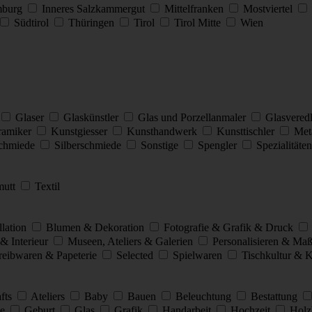
burg
Inneres Salzkammergut
Mittelfranken
Mostviertel
Südtirol
Thüringen
Tirol
Tirol Mitte
Wien
Glaser
Glaskünstler
Glas und Porzellanmaler
Glasvered
amiker
Kunstgiesser
Kunsthandwerk
Kunsttischler
Met
chmiede
Silberschmiede
Sonstige
Spengler
Spezialitäte
mutt
Textil
llation
Blumen & Dekoration
Fotografie & Grafik & Druck
& Interieur
Museen, Ateliers & Galerien
Personalisieren & M
eibwaren & Papeterie
Selected
Spielwaren
Tischkultur &
afts
Ateliers
Baby
Bauen
Beleuchtung
Bestattung
ie
Geburt
Glas
Grafik
Handarbeit
Hochzeit
Holz