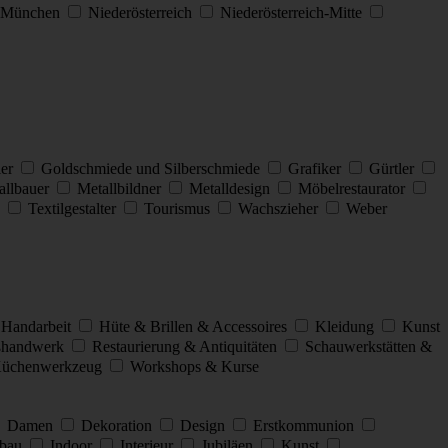
München
Niederösterreich
Niederösterreich-Mitte
ler
Goldschmiede und Silberschmiede
Grafiker
Gürtler
allbauer
Metallbildner
Metalldesign
Möbelrestaurator
n
Textilgestalter
Tourismus
Wachszieher
Weber
Handarbeit
Hüte & Brillen & Accessoires
Kleidung
Kunst
aßhandwerk
Restaurierung & Antiquitäten
Schauwerkstätten &
 Küchenwerkzeug
Workshops & Kurse
Damen
Dekoration
Design
Erstkommunion
bau
Indoor
Interieur
Jubiläen
Kunst