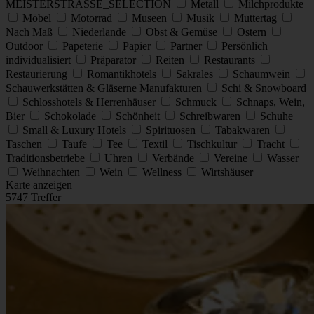
MEISTERSTRASSE_SELECTION
Metall
Milchprodukte
Möbel
Motorrad
Museen
Musik
Muttertag
Nach Maß
Niederlande
Obst & Gemüse
Ostern
Outdoor
Papeterie
Papier
Partner
Persönlich
individualisiert
Präparator
Reiten
Restaurants
Restaurierung
Romantikhotels
Sakrales
Schaumwein
Schauwerkstätten & Gläserne Manufakturen
Schi & Snowboard
Schlosshotels & Herrenhäuser
Schmuck
Schnaps, Wein,
Bier
Schokolade
Schönheit
Schreibwaren
Schuhe
Small & Luxury Hotels
Spirituosen
Tabakwaren
Taschen
Taufe
Tee
Textil
Tischkultur
Tracht
Traditionsbetriebe
Uhren
Verbände
Vereine
Wasser
Weihnachten
Wein
Wellness
Wirtshäuser
Karte anzeigen
5747 Treffer