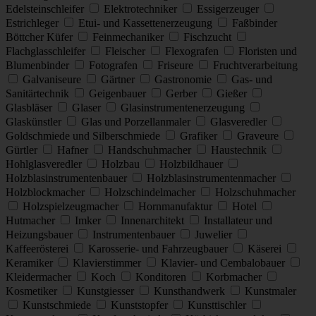
Edelsteinschleifer
Elektrotechniker
Essigerzeuger
Estrichleger
Etui- und Kassettenerzeugung
Faßbinder
Böttcher Küfer
Feinmechaniker
Fischzucht
Flachglasschleifer
Fleischer
Flexografen
Floristen und
Blumenbinder
Fotografen
Friseure
Fruchtverarbeitung
Galvaniseure
Gärtner
Gastronomie
Gas- und
Sanitärtechnik
Geigenbauer
Gerber
Gießer
Glasbläser
Glaser
Glasinstrumentenerzeugung
Glaskünstler
Glas und Porzellanmaler
Glasveredler
Goldschmiede und Silberschmiede
Grafiker
Graveure
Gürtler
Hafner
Handschuhmacher
Haustechnik
Hohlglasveredler
Holzbau
Holzbildhauer
Holzblasinstrumentenbauer
Holzblasinstrumentenmacher
Holzblockmacher
Holzschindelmacher
Holzschuhmacher
Holzspielzeugmacher
Hornmanufaktur
Hotel
Hutmacher
Imker
Innenarchitekt
Installateur und
Heizungsbauer
Instrumentenbauer
Juwelier
Kaffeerösterei
Karosserie- und Fahrzeugbauer
Käserei
Keramiker
Klavierstimmer
Klavier- und Cembalobauer
Kleidermacher
Koch
Konditoren
Korbmacher
Kosmetiker
Kunstgiesser
Kunsthandwerk
Kunstmaler
Kunstschmiede
Kunststopfer
Kunsttischler