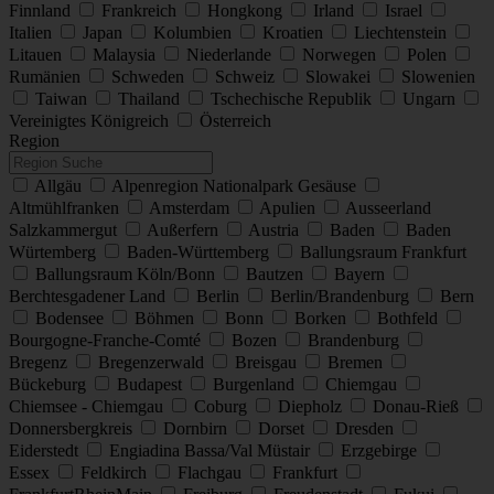
Finnland
Frankreich
Hongkong
Irland
Israel
Italien
Japan
Kolumbien
Kroatien
Liechtenstein
Litauen
Malaysia
Niederlande
Norwegen
Polen
Rumänien
Schweden
Schweiz
Slowakei
Slowenien
Taiwan
Thailand
Tschechische Republik
Ungarn
Vereinigtes Königreich
Österreich
Region
Allgäu
Alpenregion Nationalpark Gesäuse
Altmühlfranken
Amsterdam
Apulien
Ausseerland
Salzkammergut
Außerfern
Austria
Baden
Baden
Würtemberg
Baden-Württemberg
Ballungsraum Frankfurt
Ballungsraum Köln/Bonn
Bautzen
Bayern
Berchtesgadener Land
Berlin
Berlin/Brandenburg
Bern
Bodensee
Böhmen
Bonn
Borken
Bothfeld
Bourgogne-Franche-Comté
Bozen
Brandenburg
Bregenz
Bregenzerwald
Breisgau
Bremen
Bückeburg
Budapest
Burgenland
Chiemgau
Chiemsee - Chiemgau
Coburg
Diepholz
Donau-Rieß
Donnersbergkreis
Dornbirn
Dorset
Dresden
Eiderstedt
Engiadina Bassa/Val Müstair
Erzgebirge
Essex
Feldkirch
Flachgau
Frankfurt