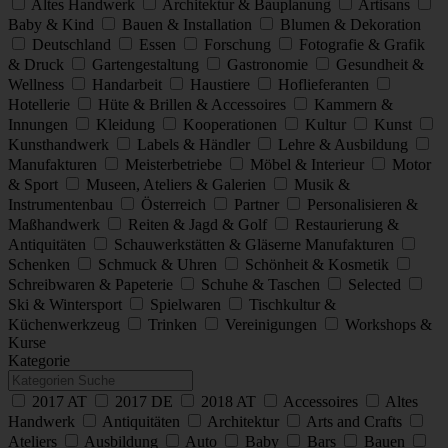
Altes Handwerk
Architektur & Bauplanung
Artisans
Baby & Kind
Bauen & Installation
Blumen & Dekoration
Deutschland
Essen
Forschung
Fotografie & Grafik
& Druck
Gartengestaltung
Gastronomie
Gesundheit &
Wellness
Handarbeit
Haustiere
Hoflieferanten
Hotellerie
Hüte & Brillen & Accessoires
Kammern &
Innungen
Kleidung
Kooperationen
Kultur
Kunst
Kunsthandwerk
Labels & Händler
Lehre & Ausbildung
Manufakturen
Meisterbetriebe
Möbel & Interieur
Motor
& Sport
Museen, Ateliers & Galerien
Musik &
Instrumentenbau
Österreich
Partner
Personalisieren &
Maßhandwerk
Reiten & Jagd & Golf
Restaurierung &
Antiquitäten
Schauwerkstätten & Gläserne Manufakturen
Schenken
Schmuck & Uhren
Schönheit & Kosmetik
Schreibwaren & Papeterie
Schuhe & Taschen
Selected
Ski & Wintersport
Spielwaren
Tischkultur &
Küchenwerkzeug
Trinken
Vereinigungen
Workshops &
Kurse
Kategorie
2017 AT
2017 DE
2018 AT
Accessoires
Altes
Handwerk
Antiquitäten
Architektur
Arts and Crafts
Ateliers
Ausbildung
Auto
Baby
Bars
Bauen