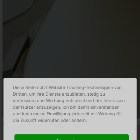
Diese Seite nutzt Website Tracking-Technologien von
Dritten, um ihre Dienste anzubieten, stetig zu
verbessern und Werbung entsprechend der Interessen
der Nutzer anzuzeigen. Ich bin damit einverstanden
und kann meine Einwilligung jederzeit mit Wirkung für
die Zukunft widerrufen oder ändern.
Fitz Leuchtenmanufaktur