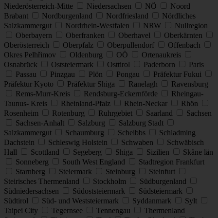
Niederösterreich-Mitte
Niedersachsen
NÖ
Noord
Brabant
Nordburgenland
Nordfriesland
Nördliches
Salzkammergut
Nordrhein-Westfalen
NRW
Nullregion
Oberbayern
Oberfranken
Oberhavel
Oberkärnten
Oberösterreich
Oberpfalz
Oberpullendorf
Offenbach
Okres Pelhřimov
Oldenburg
OÖ
Ortenaukreis
Osnabrück
Oststeiermark
Osttirol
Paderborn
Paris
Passau
Pinzgau
Plön
Pongau
Präfektur Fukui
Präfektur Kyoto
Präfektur Shiga
Ranelagh
Ravensburg
Rems-Murr-Kreis
Rendsburg-Eckernförde
Rheingau-
Taunus- Kreis
Rheinland-Pfalz
Rhein-Neckar
Rhön
Rosenheim
Rotenburg
Ruhrgebiet
Saarland
Sachsen
Sachsen-Anhalt
Salzburg
Salzburg Stadt
Salzkammergut
Schaumburg
Scheibbs
Schladming
Dachstein
Schleswig Holstein
Schwaben
Schwäbisch
Hall
Scottland
Segeberg
Shiga
Sizilien
Skåne län
Sonneberg
South West England
Stadtregion Frankfurt
Starnberg
Steiermark
Steinburg
Steinfurt
Steirisches Thermenland
Stockholm
Südburgenland
Südniedersachsen
Südoststeiermark
Südsteiermark
Südtirol
Süd- und Weststeiermark
Syddanmark
Sylt
Taipei City
Tegernsee
Tennengau
Thermenland