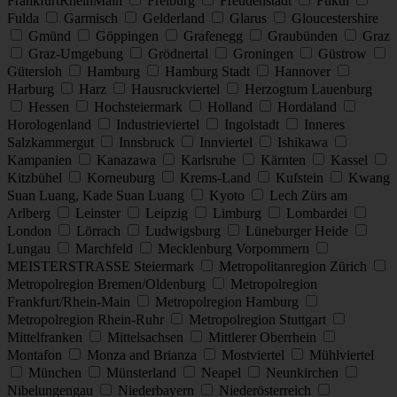
FrankfurtRheinMain
Freiburg
Freudenstadt
Fukui
Fulda
Garmisch
Gelderland
Glarus
Gloucestershire
Gmünd
Göppingen
Grafenegg
Graubünden
Graz
Graz-Umgebung
Grödnertal
Groningen
Güstrow
Gütersloh
Hamburg
Hamburg Stadt
Hannover
Harburg
Harz
Hausruckviertel
Herzogtum Lauenburg
Hessen
Hochsteiermark
Holland
Hordaland
Horologenland
Industrieviertel
Ingolstadt
Inneres
Salzkammergut
Innsbruck
Innviertel
Ishikawa
Kampanien
Kanazawa
Karlsruhe
Kärnten
Kassel
Kitzbühel
Korneuburg
Krems-Land
Kufstein
Kwang
Suan Luang, Kade Suan Luang
Kyoto
Lech Zürs am
Arlberg
Leinster
Leipzig
Limburg
Lombardei
London
Lörrach
Ludwigsburg
Lüneburger Heide
Lungau
Marchfeld
Mecklenburg Vorpommern
MEISTERSTRASSE Steiermark
Metropolitanregion Zürich
Metropolregion Bremen/Oldenburg
Metropolregion
Frankfurt/Rhein-Main
Metropolregion Hamburg
Metropolregion Rhein-Ruhr
Metropolregion Stuttgart
Mittelfranken
Mittelsachsen
Mittlerer Oberrhein
Montafon
Monza and Brianza
Mostviertel
Mühlviertel
München
Münsterland
Neapel
Neunkirchen
Nibelungengau
Niederbayern
Niederösterreich