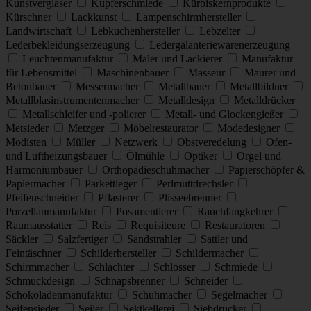
Kunstverglaser
Kupferschmiede
Kürbiskernprodukte
Kürschner
Lackkunst
Lampenschirmhersteller
Landwirtschaft
Lebkuchenhersteller
Lebzelter
Lederbekleidungserzeugung
Ledergalanteriewarenerzeugung
Leuchtenmanufaktur
Maler und Lackierer
Manufaktur
für Lebensmittel
Maschinenbauer
Masseur
Maurer und
Betonbauer
Messermacher
Metallbauer
Metallbildner
Metallblasinstrumentenmacher
Metalldesign
Metalldrücker
Metallschleifer und -polierer
Metall- und Glockengießer
Metsieder
Metzger
Möbelrestaurator
Modedesigner
Modisten
Müller
Netzwerk
Obstveredelung
Ofen-
und Luftheizungsbauer
Ölmühle
Optiker
Orgel und
Harmoniumbauer
Orthopädieschuhmacher
Papierschöpfer &
Papiermacher
Parkettleger
Perlmuttdrechsler
Pfeifenschneider
Pflasterer
Plisseebrenner
Porzellanmanufaktur
Posamentierer
Rauchfangkehrer
Raumausstatter
Reis
Requisiteure
Restauratoren
Säckler
Salzfertiger
Sandstrahler
Sattler und
Feintäschner
Schilderhersteller
Schildermacher
Schirmmacher
Schlachter
Schlosser
Schmiede
Schmuckdesign
Schnapsbrenner
Schneider
Schokoladenmanufaktur
Schuhmacher
Segelmacher
Seifensieder
Seiler
Sektkellerei
Siebdrucker