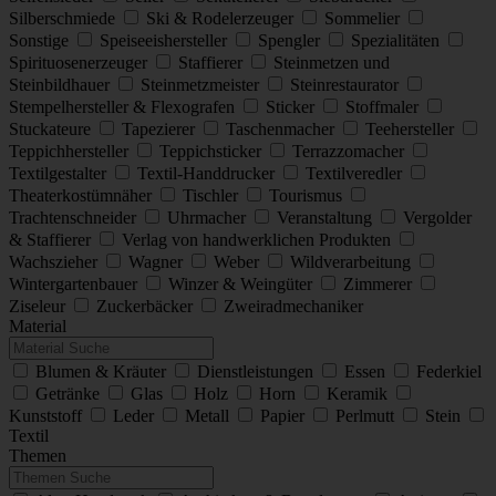
Silberschmiede
Ski & Rodelerzeuger
Sommelier
Sonstige
Speiseeishersteller
Spengler
Spezialitäten
Spirituosenerzeuger
Staffierer
Steinmetzen und
Steinbildhauer
Steinmetzmeister
Steinrestaurator
Stempelhersteller & Flexografen
Sticker
Stoffmaler
Stuckateure
Tapezierer
Taschenmacher
Teehersteller
Teppichhersteller
Teppichsticker
Terrazzomacher
Textilgestalter
Textil-Handdrucker
Textilveredler
Theaterkostümnäher
Tischler
Tourismus
Trachtenschneider
Uhrmacher
Veranstaltung
Vergolder
& Staffierer
Verlag von handwerklichen Produkten
Wachszieher
Wagner
Weber
Wildverarbeitung
Wintergartenbauer
Winzer & Weingüter
Zimmerer
Ziseleur
Zuckerbäcker
Zweiradmechaniker
Material
Blumen & Kräuter
Dienstleistungen
Essen
Federkiel
Getränke
Glas
Holz
Horn
Keramik
Kunststoff
Leder
Metall
Papier
Perlmutt
Stein
Textil
Themen