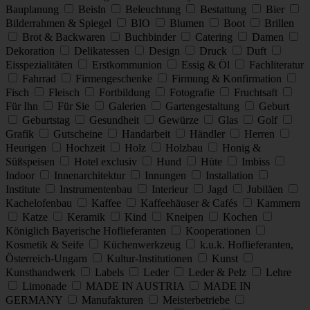
Bauplanung
Beisln
Beleuchtung
Bestattung
Bier
Bilderrahmen & Spiegel
BIO
Blumen
Boot
Brillen
Brot & Backwaren
Buchbinder
Catering
Damen
Dekoration
Delikatessen
Design
Druck
Duft
Eisspezialitäten
Erstkommunion
Essig & Öl
Fachliteratur
Fahrrad
Firmengeschenke
Firmung & Konfirmation
Fisch
Fleisch
Fortbildung
Fotografie
Fruchtsaft
Für Ihn
Für Sie
Galerien
Gartengestaltung
Geburt
Geburtstag
Gesundheit
Gewürze
Glas
Golf
Grafik
Gutscheine
Handarbeit
Händler
Herren
Heurigen
Hochzeit
Holz
Holzbau
Honig &
Süßspeisen
Hotel exclusiv
Hund
Hüte
Imbiss
Indoor
Innenarchitektur
Innungen
Installation
Institute
Instrumentenbau
Interieur
Jagd
Jubiläen
Kachelofenbau
Kaffee
Kaffeehäuser & Cafés
Kammern
Katze
Keramik
Kind
Kneipen
Kochen
Königlich Bayerische Hoflieferanten
Kooperationen
Kosmetik & Seife
Küchenwerkzeug
k.u.k. Hoflieferanten,
Österreich-Ungarn
Kultur-Institutionen
Kunst
Kunsthandwerk
Labels
Leder
Leder & Pelz
Lehre
Limonade
MADE IN AUSTRIA
MADE IN
GERMANY
Manufakturen
Meisterbetriebe