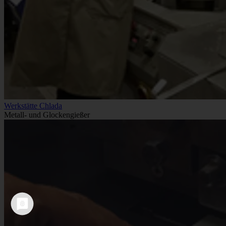
Werkstätte Chlada
Metall- und Glockengießer