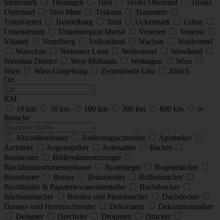
Steiermark
Thüringen
Tirol
Tiroler Oberland
Tiroler
Unterland
Tirol Mitte
Toskana
Traunstein
Traunviertel
Trendelburg
Triol
Uckermark
Udine
Unterkärnten
Urlaubsregion Murtal
Venetien
Venezia
Viljandi
Vorarlberg
Vulkanland
Wachau
Waldviertel
Warschau
Weimarer Land
Weinviertel
Wendland
Wenshan District
West Midlands
Wettingen
Wien
Wien
Wien-Umgebung
Zentralraum Linz
Zürich
Ort
KM
10 km
50 km
100 km
300 km
600 km
∞
Branche
Akkordeonbauer
Änderungsschneider
Apotheker
Architekt
Augenoptiker
Autosattler
Bäcker
Baumeister
Bilderrahmenerzeuger
Blechblasinstrumentenbauer
Bodenleger
Bogenmacher
Bootsbauer
Brauer
Braumeister
Brillenmacher
Buchbinder & Papeteriewarenhersteller
Buchdrucker
Büchsenmacher
Bürsten und Pinselmacher
Dachdecker
Damen- und Herrenschneider
Dekorateur
Dekorationsnäher
Designer
Drechsler
Drogisten
Drucker