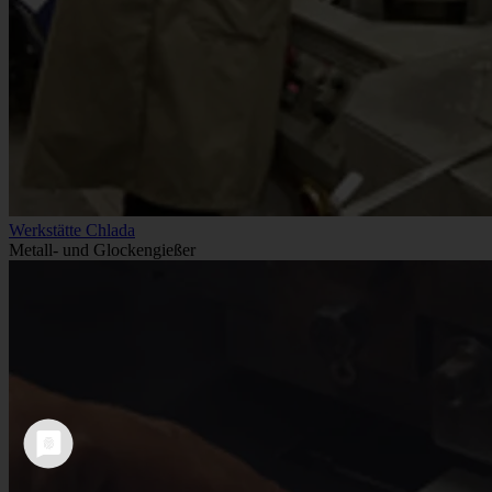
Werkstätte Chlada
Metall- und Glockengießer