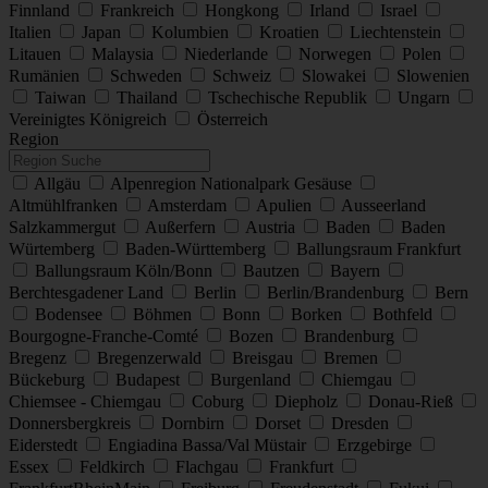
Finnland
Frankreich
Hongkong
Irland
Israel
Italien
Japan
Kolumbien
Kroatien
Liechtenstein
Litauen
Malaysia
Niederlande
Norwegen
Polen
Rumänien
Schweden
Schweiz
Slowakei
Slowenien
Taiwan
Thailand
Tschechische Republik
Ungarn
Vereinigtes Königreich
Österreich
Region
Allgäu
Alpenregion Nationalpark Gesäuse
Altmühlfranken
Amsterdam
Apulien
Ausseerland
Salzkammergut
Außerfern
Austria
Baden
Baden
Würtemberg
Baden-Württemberg
Ballungsraum Frankfurt
Ballungsraum Köln/Bonn
Bautzen
Bayern
Berchtesgadener Land
Berlin
Berlin/Brandenburg
Bern
Bodensee
Böhmen
Bonn
Borken
Bothfeld
Bourgogne-Franche-Comté
Bozen
Brandenburg
Bregenz
Bregenzerwald
Breisgau
Bremen
Bückeburg
Budapest
Burgenland
Chiemgau
Chiemsee - Chiemgau
Coburg
Diepholz
Donau-Rieß
Donnersbergkreis
Dornbirn
Dorset
Dresden
Eiderstedt
Engiadina Bassa/Val Müstair
Erzgebirge
Essex
Feldkirch
Flachgau
Frankfurt