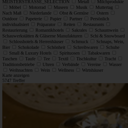
MEISTERSTRASSE_SELECTION
Metall
Milchprodukte
Möbel
Motorrad
Museen
Musik
Muttertag
Nach Maß
Niederlande
Obst & Gemüse
Ostern
Outdoor
Papeterie
Papier
Partner
Persönlich
individualisiert
Präparator
Reiten
Restaurants
Restaurierung
Romantikhotels
Sakrales
Schaumwein
Schauwerkstätten & Gläserne Manufakturen
Schi & Snowboard
Schlosshotels & Herrenhäuser
Schmuck
Schnaps, Wein,
Bier
Schokolade
Schönheit
Schreibwaren
Schuhe
Small & Luxury Hotels
Spirituosen
Tabakwaren
Taschen
Taufe
Tee
Textil
Tischkultur
Tracht
Traditionsbetriebe
Uhren
Verbände
Vereine
Wasser
Weihnachten
Wein
Wellness
Wirtshäuser
Karte anzeigen
5747 Treffer