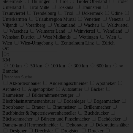
Steiermark
Thüringen
Tirol
Tiroler Oberland
Tiroler
Unterland
Tirol Mitte
Toskana
Traunstein
Traunviertel
Trendelburg
Triol
Uckermark
Udine
Unterkärnten
Urlaubsregion Murtal
Venetien
Venezia
Viljandi
Vorarlberg
Vulkanland
Wachau
Waldviertel
Warschau
Weimarer Land
Weinviertel
Wendland
Wenshan District
West Midlands
Wettingen
Wien
Wien
Wien-Umgebung
Zentralraum Linz
Zürich
Ort
KM
10 km
50 km
100 km
300 km
600 km
∞
Branche
Akkordeonbauer
Änderungsschneider
Apotheker
Architekt
Augenoptiker
Autosattler
Bäcker
Baumeister
Bilderrahmenerzeuger
Blechblasinstrumentenbauer
Bodenleger
Bogenmacher
Bootsbauer
Brauer
Braumeister
Brillenmacher
Buchbinder & Papeteriewarenhersteller
Buchdrucker
Büchsenmacher
Bürsten und Pinselmacher
Dachdecker
Damen- und Herrenschneider
Dekorateur
Dekorationsnäher
Designer
Drechsler
Drogisten
Drucker