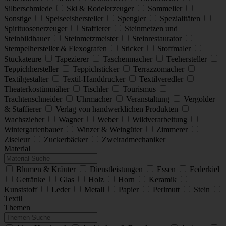
Silberschmiede
Ski & Rodelerzeuger
Sommelier
Sonstige
Speiseeishersteller
Spengler
Spezialitäten
Spirituosenerzeuger
Staffierer
Steinmetzen und
Steinbildhauer
Steinmetzmeister
Steinrestaurator
Stempelhersteller & Flexografen
Sticker
Stoffmaler
Stuckateure
Tapezierer
Taschenmacher
Teehersteller
Teppichhersteller
Teppichsticker
Terrazzomacher
Textilgestalter
Textil-Handdrucker
Textilveredler
Theaterkostümnäher
Tischler
Tourismus
Trachtenschneider
Uhrmacher
Veranstaltung
Vergolder
& Staffierer
Verlag von handwerklichen Produkten
Wachszieher
Wagner
Weber
Wildverarbeitung
Wintergartenbauer
Winzer & Weingüter
Zimmerer
Ziseleur
Zuckerbäcker
Zweiradmechaniker
Material
Blumen & Kräuter
Dienstleistungen
Essen
Federkiel
Getränke
Glas
Holz
Horn
Keramik
Kunststoff
Leder
Metall
Papier
Perlmutt
Stein
Textil
Themen