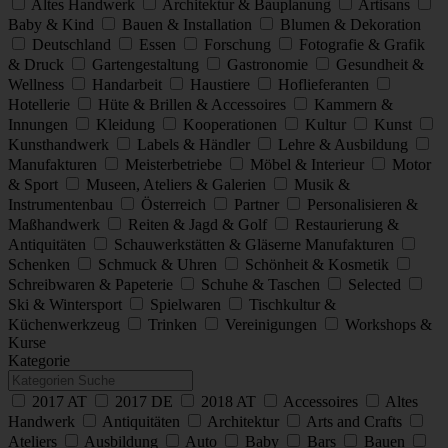
Altes Handwerk
Architektur & Bauplanung
Artisans
Baby & Kind
Bauen & Installation
Blumen & Dekoration
Deutschland
Essen
Forschung
Fotografie & Grafik
& Druck
Gartengestaltung
Gastronomie
Gesundheit &
Wellness
Handarbeit
Haustiere
Hoflieferanten
Hotellerie
Hüte & Brillen & Accessoires
Kammern &
Innungen
Kleidung
Kooperationen
Kultur
Kunst
Kunsthandwerk
Labels & Händler
Lehre & Ausbildung
Manufakturen
Meisterbetriebe
Möbel & Interieur
Motor
& Sport
Museen, Ateliers & Galerien
Musik &
Instrumentenbau
Österreich
Partner
Personalisieren &
Maßhandwerk
Reiten & Jagd & Golf
Restaurierung &
Antiquitäten
Schauwerkstätten & Gläserne Manufakturen
Schenken
Schmuck & Uhren
Schönheit & Kosmetik
Schreibwaren & Papeterie
Schuhe & Taschen
Selected
Ski & Wintersport
Spielwaren
Tischkultur &
Küchenwerkzeug
Trinken
Vereinigungen
Workshops &
Kurse
Kategorie
2017 AT
2017 DE
2018 AT
Accessoires
Altes
Handwerk
Antiquitäten
Architektur
Arts and Crafts
Ateliers
Ausbildung
Auto
Baby
Bars
Bauen