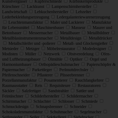
Kunstverglaser
Kupferschmiede
Kürbiskernprodukte
Kürschner
Lackkunst
Lampenschirmhersteller
Landwirtschaft
Lebkuchenhersteller
Lebzelter
Lederbekleidungserzeugung
Ledergalanteriewarenerzeugung
Leuchtenmanufaktur
Maler und Lackierer
Manufaktur
für Lebensmittel
Maschinenbauer
Masseur
Maurer und
Betonbauer
Messermacher
Metallbauer
Metallbildner
Metallblasinstrumentenmacher
Metalldesign
Metalldrücker
Metallschleifer und -polierer
Metall- und Glockengießer
Metsieder
Metzger
Möbelrestaurator
Modedesigner
Modisten
Müller
Netzwerk
Obstveredelung
Ofen-
und Luftheizungsbauer
Ölmühle
Optiker
Orgel und
Harmoniumbauer
Orthopädieschuhmacher
Papierschöpfer &
Papiermacher
Parkettleger
Perlmuttdrechsler
Pfeifenschneider
Pflasterer
Plisseebrenner
Porzellanmanufaktur
Posamentierer
Rauchfangkehrer
Raumausstatter
Reis
Requisiteure
Restauratoren
Säckler
Salzfertiger
Sandstrahler
Sattler und
Feintäschner
Schilderhersteller
Schildermacher
Schirmmacher
Schlachter
Schlosser
Schmiede
Schmuckdesign
Schnapsbrenner
Schneider
Schokoladenmanufaktur
Schuhmacher
Segelmacher
Seifensieder
Seiler
Sektkellerei
Siebdrucker