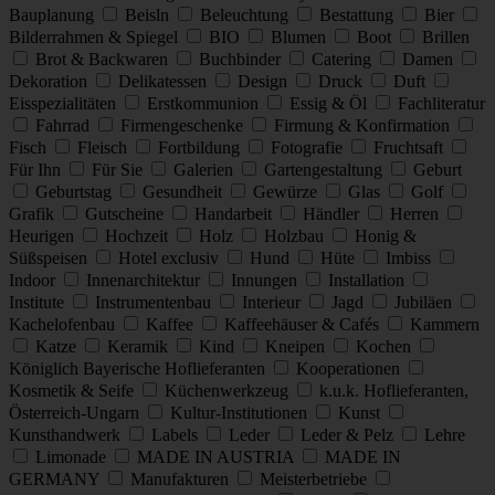
Bauplanung
Beisln
Beleuchtung
Bestattung
Bier
Bilderrahmen & Spiegel
BIO
Blumen
Boot
Brillen
Brot & Backwaren
Buchbinder
Catering
Damen
Dekoration
Delikatessen
Design
Druck
Duft
Eisspezialitäten
Erstkommunion
Essig & Öl
Fachliteratur
Fahrrad
Firmengeschenke
Firmung & Konfirmation
Fisch
Fleisch
Fortbildung
Fotografie
Fruchtsaft
Für Ihn
Für Sie
Galerien
Gartengestaltung
Geburt
Geburtstag
Gesundheit
Gewürze
Glas
Golf
Grafik
Gutscheine
Handarbeit
Händler
Herren
Heurigen
Hochzeit
Holz
Holzbau
Honig &
Süßspeisen
Hotel exclusiv
Hund
Hüte
Imbiss
Indoor
Innenarchitektur
Innungen
Installation
Institute
Instrumentenbau
Interieur
Jagd
Jubiläen
Kachelofenbau
Kaffee
Kaffeehäuser & Cafés
Kammern
Katze
Keramik
Kind
Kneipen
Kochen
Königlich Bayerische Hoflieferanten
Kooperationen
Kosmetik & Seife
Küchenwerkzeug
k.u.k. Hoflieferanten,
Österreich-Ungarn
Kultur-Institutionen
Kunst
Kunsthandwerk
Labels
Leder
Leder & Pelz
Lehre
Limonade
MADE IN AUSTRIA
MADE IN
GERMANY
Manufakturen
Meisterbetriebe