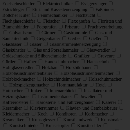
Edelsteinschleifer
Elektrotechniker
Essigerzeuger
Estrichleger
Etui- und Kassettenerzeugung
Faßbinder
Böttcher Küfer
Feinmechaniker
Fischzucht
Flachglasschleifer
Fleischer
Flexografen
Floristen und
Blumenbinder
Fotografen
Friseure
Fruchtverarbeitung
Galvaniseure
Gärtner
Gastronomie
Gas- und
Sanitärtechnik
Geigenbauer
Gerber
Gießer
Glasbläser
Glaser
Glasinstrumentenerzeugung
Glaskünstler
Glas und Porzellanmaler
Glasveredler
Goldschmiede und Silberschmiede
Grafiker
Graveure
Gürtler
Hafner
Handschuhmacher
Haustechnik
Hohlglasveredler
Holzbau
Holzbildhauer
Holzblasinstrumentenbauer
Holzblasinstrumentenmacher
Holzblockmacher
Holzschindelmacher
Holzschuhmacher
Holzspielzeugmacher
Hornmanufaktur
Hotel
Hutmacher
Imker
Innenarchitekt
Installateur und
Heizungsbauer
Instrumentenbauer
Juwelier
Kaffeerösterei
Karosserie- und Fahrzeugbauer
Käserei
Keramiker
Klavierstimmer
Klavier- und Cembalobauer
Kleidermacher
Koch
Konditoren
Korbmacher
Kosmetiker
Kunstgiesser
Kunsthandwerk
Kunstmaler
Kunstschmiede
Kunststopfer
Kunsttischler