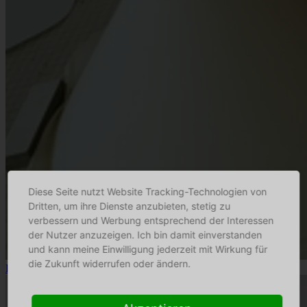
Diese Seite nutzt Website Tracking-Technologien von
Dritten, um ihre Dienste anzubieten, stetig zu
verbessern und Werbung entsprechend der Interessen
der Nutzer anzuzeigen. Ich bin damit einverstanden
und kann meine Einwilligung jederzeit mit Wirkung für
die Zukunft widerrufen oder ändern.
Fitz Leuchtenmanufaktur