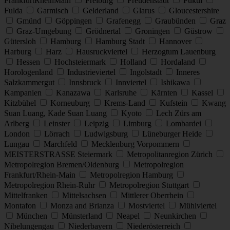
FrankfurtRheinMain
Freiburg
Freudenstadt
Fukui
Fulda
Garmisch
Gelderland
Glarus
Gloucestershire
Gmünd
Göppingen
Grafenegg
Graubünden
Graz
Graz-Umgebung
Grödnertal
Groningen
Güstrow
Gütersloh
Hamburg
Hamburg Stadt
Hannover
Harburg
Harz
Hausruckviertel
Herzogtum Lauenburg
Hessen
Hochsteiermark
Holland
Hordaland
Horologenland
Industrieviertel
Ingolstadt
Inneres
Salzkammergut
Innsbruck
Innviertel
Ishikawa
Kampanien
Kanazawa
Karlsruhe
Kärnten
Kassel
Kitzbühel
Korneuburg
Krems-Land
Kufstein
Kwang
Suan Luang, Kade Suan Luang
Kyoto
Lech Zürs am
Arlberg
Leinster
Leipzig
Limburg
Lombardei
London
Lörrach
Ludwigsburg
Lüneburger Heide
Lungau
Marchfeld
Mecklenburg Vorpommern
MEISTERSTRASSE Steiermark
Metropolitanregion Zürich
Metropolregion Bremen/Oldenburg
Metropolregion
Frankfurt/Rhein-Main
Metropolregion Hamburg
Metropolregion Rhein-Ruhr
Metropolregion Stuttgart
Mittelfranken
Mittelsachsen
Mittlerer Oberrhein
Montafon
Monza and Brianza
Mostviertel
Mühlviertel
München
Münsterland
Neapel
Neunkirchen
Nibelungengau
Niederbayern
Niederösterreich