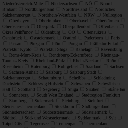
Niederösterreich-Mitte
Niedersachsen
NÖ
Noord
Brabant
Nordburgenland
Nordfriesland
Nördliches
Salzkammergut
Nordrhein-Westfalen
NRW
Nullregion
Oberbayern
Oberfranken
Oberhavel
Oberkärnten
Oberösterreich
Oberpfalz
Oberpullendorf
Offenbach
Okres Pelhřimov
Oldenburg
OÖ
Ortenaukreis
Osnabrück
Oststeiermark
Osttirol
Paderborn
Paris
Passau
Pinzgau
Plön
Pongau
Präfektur Fukui
Präfektur Kyoto
Präfektur Shiga
Ranelagh
Ravensburg
Rems-Murr-Kreis
Rendsburg-Eckernförde
Rheingau-
Taunus- Kreis
Rheinland-Pfalz
Rhein-Neckar
Rhön
Rosenheim
Rotenburg
Ruhrgebiet
Saarland
Sachsen
Sachsen-Anhalt
Salzburg
Salzburg Stadt
Salzkammergut
Schaumburg
Scheibbs
Schladming
Dachstein
Schleswig Holstein
Schwaben
Schwäbisch
Hall
Scottland
Segeberg
Shiga
Sizilien
Skåne län
Sonneberg
South West England
Stadtregion Frankfurt
Starnberg
Steiermark
Steinburg
Steinfurt
Steirisches Thermenland
Stockholm
Südburgenland
Südniedersachsen
Südoststeiermark
Südsteiermark
Südtirol
Süd- und Weststeiermark
Syddanmark
Sylt
Taipei City
Tegernsee
Tennengau
Thermenland