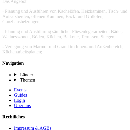
Das Angebot
- Planung und Ausführen von Kachelöfen, Heizkaminen, Tisch‐ und
Aufsatzherden, offenen Kaminen, Back‐ und Grillöfen,
Ganzhausheizungen;
- Planung und Ausführung sämtlicher Fliesenlegerarbeiten: Bäder,
Wellnesszonen, Böden, Küchen, Balkone, Terrassen, Stiegen;
- Verlegung von Marmor und Granit im Innen- und Außenbereich,
Küchenarbeitsplatten;
Navigation
Länder
Themen
Events
Guides
Login
Über uns
Rechtliches
Impressum & AGBs