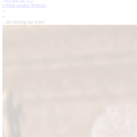
e-Mail senden
Website
»
«
...des kriang ma scho!