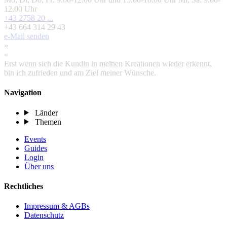
12.00 Uhr
+43 2758 20 ...
+43 664 314 29 43
e-Mail senden
»
«
Erst wenn sich die Kundin in meinen Kreationen wieder erkennt,
bin ich zufrieden und am Ziel meiner Wünsche.
Navigation
Länder
Themen
Events
Guides
Login
Über uns
Rechtliches
Impressum & AGBs
Datenschutz