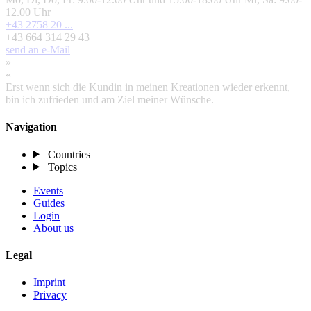
12.00 Uhr
+43 2758 20 ...
+43 664 314 29 43
send an e-Mail
»
«
Erst wenn sich die Kundin in meinen Kreationen wieder erkennt,
bin ich zufrieden und am Ziel meiner Wünsche.
Navigation
Countries
Topics
Events
Guides
Login
About us
Legal
Imprint
Privacy