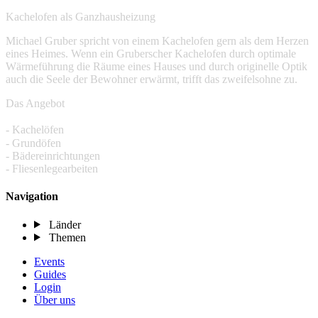
Kachelofen als Ganzhausheizung
Michael Gruber spricht von einem Kachelofen gern als dem Herzen
eines Heimes. Wenn ein Gruberscher Kachelofen durch optimale
Wärmeführung die Räume eines Hauses und durch originelle Optik
auch die Seele der Bewohner erwärmt, trifft das zweifelsohne zu.
Das Angebot
- Kachelöfen
- Grundöfen
- Bädereinrichtungen
- Fliesenlegearbeiten
Navigation
Länder
Themen
Events
Guides
Login
Über uns