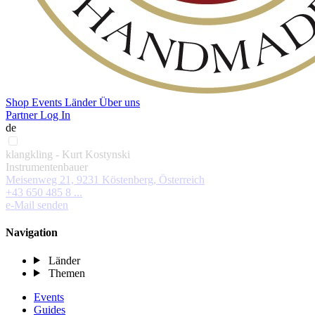
Shop
Events
Länder
Über uns
Partner Log In
de
klangkling - Kurt Kostynski
Instrumentenbauer
Meisenweg 21, 9231 Köstenberg, Österreich
+43 650 485 8 ...
e-Mail senden
Navigation
Länder
Themen
Events
Guides