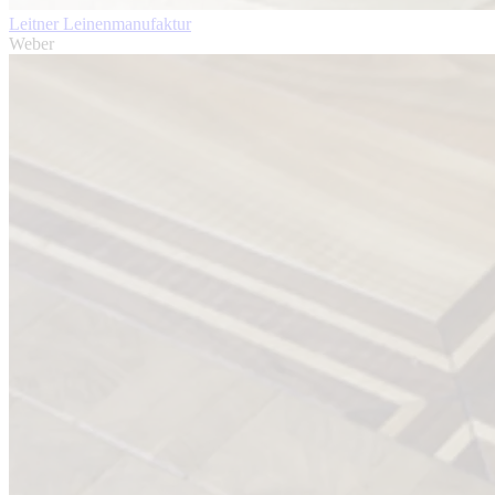
Leitner Leinenmanufaktur
Weber