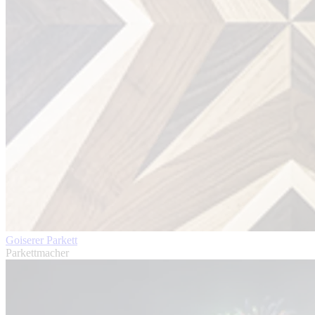
Goiserer Parkett
Parkettmacher