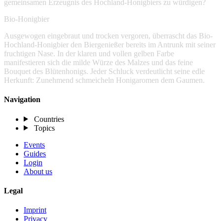
gemeinsamen Erzeugnis des Hochland-Honigbiers zu würdigen?
Bio-Honigbier
Ausgewogen eingebraut und trocken vergoren, überrascht das Bio-
Hochland-Honigbier den Biergenießer bereits im Antrunk mit seiner
fruchtigen Nase. In der klaren und vollen gelben Farbe
manifestieren sich die milde Würze des Malzes und das feine
Bouquet des Blütenhonigs. Jeder Schluck verdeutlicht seine edle
Herkunft: Zunehmend schmeicheln Honigaromen dem Gaumen.
Navigation
Countries
Topics
Events
Guides
Login
About us
Legal
Imprint
Privacy