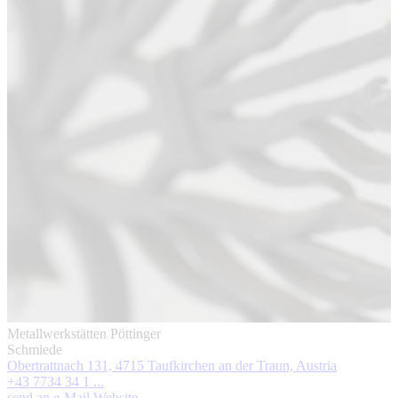
Metallwerkstätten Pöttinger
Schmiede
Obertrattnach 131, 4715 Taufkirchen an der Traun, Austria
+43 7734 34 1 ...
send an e-Mail
Website