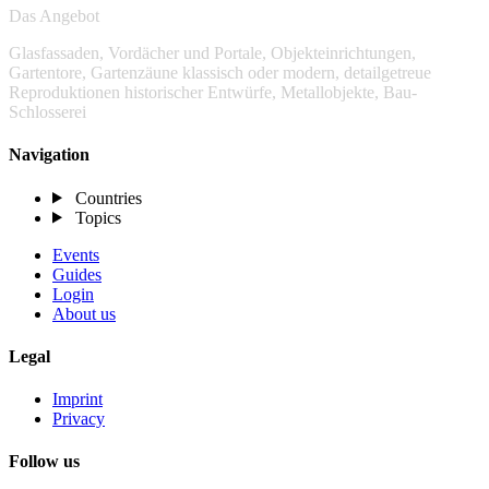
Das Angebot
Glasfassaden, Vordächer und Portale, Objekteinrichtungen,
Gartentore, Gartenzäune klassisch oder modern, detailgetreue
Reproduktionen historischer Entwürfe, Metallobjekte, Bau-
Schlosserei
Navigation
Countries
Topics
Events
Guides
Login
About us
Legal
Imprint
Privacy
Follow us