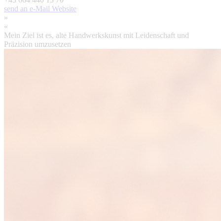
send an e-Mail
Website
»
«
Mein Ziel ist es, alte Handwerkskunst mit Leidenschaft und
Präzision umzusetzen