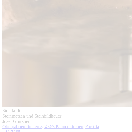
Steinkraft
Steinmetzen und Steinbildhauer
Josef Glinßner
Oberpabneukirchen 8, 4363 Pabneukirchen, Austria
+43 7265 ...