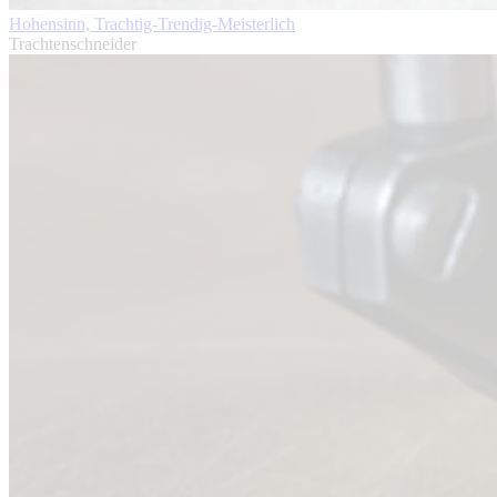
Hohensinn, Trachtig-Trendig-Meisterlich
Trachtenschneider