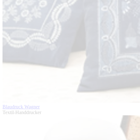
Blaudruck Wagner
Textil-Handdrucker