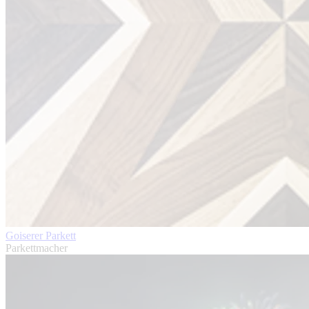
Goiserer Parkett
Parkettmacher