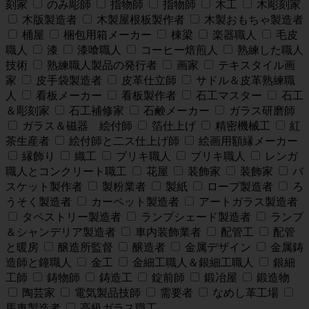
刻家
のみ彫師
指物師
指物師
木工
木彫刻家
木版製造者
木製屋根板製作者
木製おもちゃ製造者
桶屋
梱包用箱メーカー
棟梁
楽器職人
毛皮
職人
漆
漆喰職人
コーヒー焙煎人
熟練した職人
技術
熟練職人製品の発行者
画家
テキスタイル画
家
皮手袋製造者
皮革仕立師
サドル＆皮革熟練職
人
看板メーカー
看板製作者
石工マスター
石工
＆彫刻家
石工補修家
石鹸メーカー
ガラス研磨師
ガラス＆磁器 絵付師
箔仕上げ
精密機械工
紅
茶生産者
絵付師と二ス仕上げ師
絵画用額縁メーカー
縁飾り
織工
ブリキ職人
ブリキ職人
レンガ
職人とコンクリート職工
花屋
装飾家
装飾家
バ
スケット製作者
製粉業者
製紙
ロープ製造者
ろ
うそく製造者
カーペット製造者
アートガラス製造者
タペストリー製造者
ランプシェード製造者
ランプ
＆シャンデリア製造者
車内装飾業者
配管工
配管
と暖房
醸造所監督
醸造者
金属デザイン
金属鋳
造師と鐘職人
金工
金細工職人＆銀細工職人
銀細
工師
鋳物師
鋳造工
錠前師
鍛冶屋
鍛造物
陶芸家
電気製品技師
需要者
なめし革工場
馬車製造者
高級ガラス職工