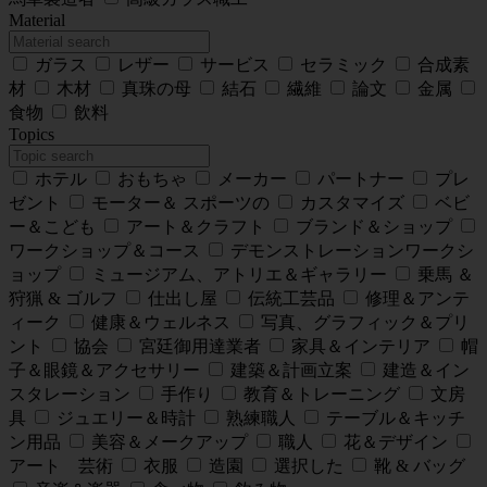
Material
ガラス
レザー
サービス
セラミック
合成素
材
木材
真珠の母
結石
繊維
論文
金属
食物
飲料
Topics
ホテル
おもちゃ
メーカー
パートナー
プレ
ゼント
モーター＆ スポーツの
カスタマイズ
ベビ
ー＆こども
アート＆クラフト
ブランド＆ショップ
ワークショップ＆コース
デモンストレーションワークシ
ョップ
ミュージアム、アトリエ＆ギャラリー
乗馬 ＆
狩猟 & ゴルフ
仕出し屋
伝統工芸品
修理＆アンテ
ィーク
健康＆ウェルネス
写真、グラフィック＆プリ
ント
協会
宮廷御用達業者
家具＆インテリア
帽
子＆眼鏡＆アクセサリー
建築＆計画立案
建造＆イン
スタレーション
手作り
教育＆トレーニング
文房
具
ジュエリー＆時計
熟練職人
テーブル＆キッチ
ン用品
美容＆メークアップ
職人
花＆デザイン
アート 芸術
衣服
造園
選択した
靴 & バッグ