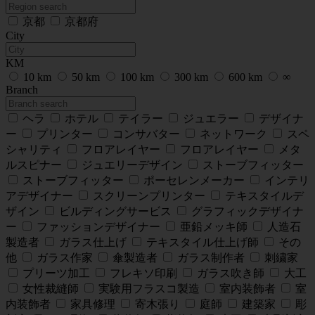
京都
京都府
City
KM
10 km
50 km
100 km
300 km
600 km
∞
Branch
ヘラ
ホテル
テイラー
ジュエラー
デザイナ
ー
プリンター
コンサバター
ネットワーク
スペ
シャリティ
フロアレイヤー
フロアレイヤー
メタ
ルスピナー
ジュエリーデザイン
ストーブフィッター
ストーブフィッター
ポーセレンメーカー
インテリ
アデザイナー
スクリーンプリンター
テキスタイルデ
ザイン
ビルディングサービス
グラフィックデザイナ
ー
ファッションデザイナー
亜鉛メッキ師
人造石
製造者
ガラス仕上げ
テキスタイル仕上げ師
その
他
ガラス作家
傘製造者
ガラス制作者
刺繍家
プリーツ加工
フレキソ印刷
ガラス吹き師
大工
女性裁縫師
実験用フラスコ製造
室内装飾者
室
内装飾者
家具修理
寄木張り
庭師
建築家
彫