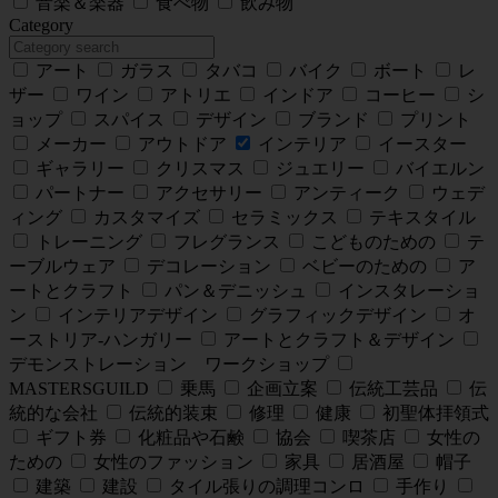
音楽＆楽器
食べ物
飲み物
Category
アート
ガラス
タバコ
バイク
ボート
レ
ザー
ワイン
アトリエ
インドア
コーヒー
シ
ョップ
スパイス
デザイン
ブランド
プリント
メーカー
アウトドア
インテリア
イースター
ギャラリー
クリスマス
ジュエリー
バイエルン
パートナー
アクセサリー
アンティーク
ウェデ
ィング
カスタマイズ
セラミックス
テキスタイル
トレーニング
フレグランス
こどものための
テ
ーブルウェア
デコレーション
ベビーのための
ア
ートとクラフト
パン＆デニッシュ
インスタレーショ
ン
インテリアデザイン
グラフィックデザイン
オ
ーストリア‐ハンガリー
アートとクラフト＆デザイン
デモンストレーション ワークショップ
MASTERSGUILD
乗馬
企画立案
伝統工芸品
伝
統的な会社
伝統的装束
修理
健康
初聖体拝領式
ギフト券
化粧品や石鹸
協会
喫茶店
女性の
ための
女性のファッション
家具
居酒屋
帽子
建築
建設
タイル張りの調理コンロ
手作り