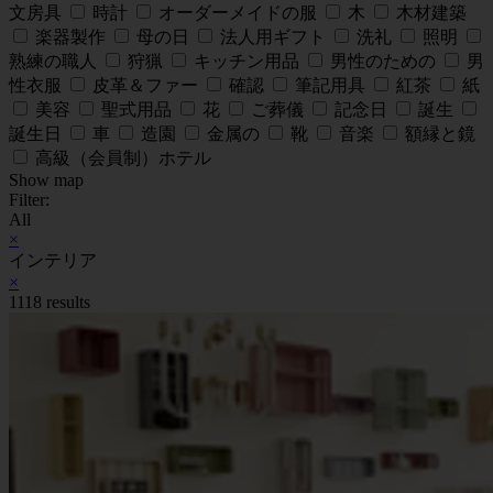
文房具
時計
オーダーメイドの服
木
木材建築
楽器製作
母の日
法人用ギフト
洗礼
照明
熟練の職人
狩猟
キッチン用品
男性のための
男
性衣服
皮革＆ファー
確認
筆記用具
紅茶
紙
美容
聖式用品
花
ご葬儀
記念日
誕生
誕生日
車
造園
金属の
靴
音楽
額縁と鏡
高級（会員制）ホテル
Show map
Filter:
All
×
インテリア
×
1118 results