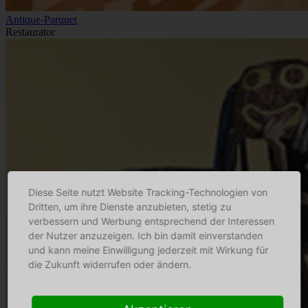
Antique-Parquet
Restaurator
Diese Seite nutzt Website Tracking-Technologien von
Dritten, um ihre Dienste anzubieten, stetig zu
verbessern und Werbung entsprechend der Interessen
der Nutzer anzuzeigen. Ich bin damit einverstanden
und kann meine Einwilligung jederzeit mit Wirkung für
die Zukunft widerrufen oder ändern.