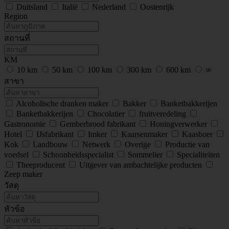
Duitsland
Italië
Nederland
Oostenrijk
Region
สถานที่
KM
10 km
50 km
100 km
300 km
600 km
∞
สาขา
Alcoholische dranken maker
Bakker
Banketbakkerijen
Banketbakkerijen
Chocolatier
fruitveredeling
Gastronomie
Gemberbrood fabrikant
Honingverwerker
Hotel
IJsfabrikant
Imker
Kaarsenmaker
Kaasboer
Kok
Landbouw
Netwerk
Overige
Productie van
voedsel
Schoonheidsspecialist
Sommelier
Specialiteiten
Theeproducent
Uitgever van ambachtelijke producten
Zeep maker
วัสดุ
หัวข้อ