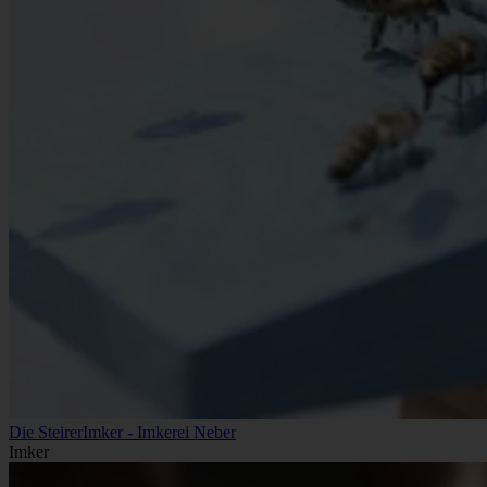
Die SteirerImker - Imkerei Neber
Imker