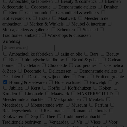
Ambachtelijke fabrieken
Beauty & cosmetica
Bloemen
& decoratie
Cooperatie
Demonstratie ateliers
Drinken
Eten
Gastronomie
Gezondheid & wellness
Hofleveranciers
Hotels
Maatwerk
Meester in de
ambachten
Merken & Winkels
Meubel & interieur
Musea, ateliers & galleries
Schenken
Selected
Traditioneel ambacht
Workshops & cursussen
หมวดหมู่
Ambachtelijke fabrieken
azijn en olie
Bars
Beauty
Bier
biologische landbouw
Brood & gebak
Cadeau
bonnen
Cafetaria
Chocolade
coorperaties
Cosmetica
& Zeep
Decoratie
Delicatessen
Demonstratie ateliers
Destilaten
Destilaten, wijn en bier
Doop
Fruit en groente
Honing & zoetwaren
Hotel exclusief
Huwelijk
Ijs
Jubiliea
Kerst
Koffie
Koffiehuizen
Koken
Kruiden
Limonade
Maatwerk
MASTERSGUILD
Meester inde ambachten
Melkproducten
Meubels
Moederdag
Mousserende wijn
Museum
Parfum
Relatiegeschenken
Restaurants
Romantische hotels
Rookwaren
Sap
Thee
Traditioneel ambacht
Traditionele bedrijven
Verjaardag
Vis
Vlees
Voor