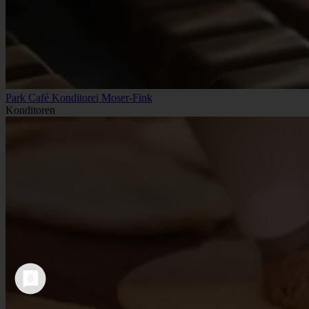
Park Café Konditorei Moser-Fink
Konditoren