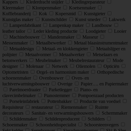
Kappers
Klederdracht snijder
Kledingreparateur
Kleermaker
Klompenmaker
Koetsenmaker
Koffiebranderij
Kok
Kopersmid
Kunstgieter
Kunstglas maker
Kunstschilder
Kunst smeder
Lakwerk
Lampenfabrikant
Lampenkap maker
Landbouw
leather tailor
Leder kleding productie
Loodgieter
Looier
Machinebouwer
Mandenmaker
Masseur
Messenmaker
Metaalbewerker
Metaal blaasinstrumentmaker
Metaaldesign
Metaal- en klokkengieter
Metaalslijper en
polijster
Metaalvormer
Metaalwerker
Metselaars en
betonwerkers
Meubelmaker
Meubelrestaurateur
Mode
designer
Molenaar
Netwerk
Oliemolen
Opticiën
Optometristen
Orgel- en harmonium maker
Orthopedische
schoenenmaker
Ovenbouwer
Oven- en
luchtverwarmingsbouwer
Overige
Papier…. en Papiermaker
Parelmoerdraaier
Parketlegger
Piano- en
clavecimbelmaker
Pianostemmer
Pompoenzaad producten
Porseleinfabriek
Pottenbakker
Productie van voedsel
Requisiteur
restaurateur
Riemenmaker
Ruimte
decorateurs
Sanitair- en verwarmingsbouwers
Schermmaker
Schildenmaker
Schildenproducent
Schilders
Schoenmaker
Schoonheidsspecialist
Schoorsteenvegers
Sekt kelder
Serrebouwer
Sieradenontwerper
Ski & Slee