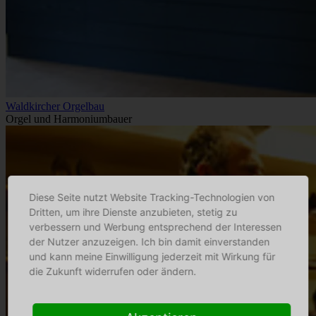
Waldkircher Orgelbau
Orgel und Harmoniumbauer
Diese Seite nutzt Website Tracking-Technologien von
Dritten, um ihre Dienste anzubieten, stetig zu
verbessern und Werbung entsprechend der Interessen
der Nutzer anzuzeigen. Ich bin damit einverstanden
und kann meine Einwilligung jederzeit mit Wirkung für
die Zukunft widerrufen oder ändern.