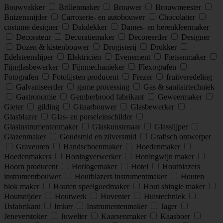
Bouwvakker
Brillenmaker
Brouwer
Brouwmeester
Buizensnijder
Carroserie- en autobouwer
Chocolatier
costume designer
Dakdekker
Dames- en herenkleermaker
Decorateur
Decoratiemaker
Decoreerder
Designer
Dozen & kistenbouwer
Drogisterij
Drukker
Edelsteenslijper
Elektriciën
Evenement
Fietsenmaker
Fijnglasbewerker
Fijnmechanieker
Flexografen
Fotografen
Fotolijsten producent
Frezer
fruitveredeling
Galvaniseerder
game processing
Gas & sanitairtechniek
Gastronomie
Gemberbrood fabrikant
Geweermaker
Gieter
gilding
Gitaarbouwer
Glasbewerker
Glasblazer
Glas- en porseleinschilder
Glasinstrumentenmaker
Glaskunstenaar
Glasslijper
Glazenmaker
Goudsmid en zilversmid
Grafisch ontwerper
Graveuren
Handschoenmaker
Hoedenmaker
Hoedenmakers
Honingverwerker
Honingwijn maker
Hoorn producent
Horlogemaker
Hotel
Houtblazers
instrumentbouwer
Houtblazers instrumentmaker
Houten
blok maker
Houten speelgoedmaker
Hout shingle maker
Houtsnijder
Houtwerk
Hovenier
Huistechniek
IJsfabrikant
Imker
Instrumentenmaker
Jager
Jeneverstoker
Juwelier
Kaarsenmaker
Kaasboer