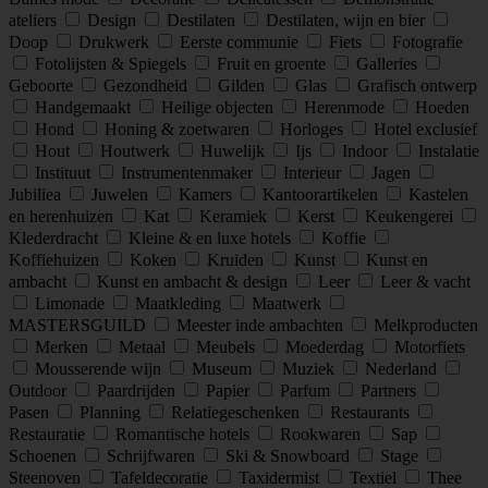
ateliers
Design
Destilaten
Destilaten, wijn en bier
Doop
Drukwerk
Eerste communie
Fiets
Fotografie
Fotolijsten & Spiegels
Fruit en groente
Galleries
Geboorte
Gezondheid
Gilden
Glas
Grafisch ontwerp
Handgemaakt
Heilige objecten
Herenmode
Hoeden
Hond
Honing & zoetwaren
Horloges
Hotel exclusief
Hout
Houtwerk
Huwelijk
Ijs
Indoor
Instalatie
Instituut
Instrumentenmaker
Interieur
Jagen
Jubiliea
Juwelen
Kamers
Kantoorartikelen
Kastelen
en herenhuizen
Kat
Keramiek
Kerst
Keukengerei
Klederdracht
Kleine & en luxe hotels
Koffie
Koffiehuizen
Koken
Kruiden
Kunst
Kunst en
ambacht
Kunst en ambacht & design
Leer
Leer & vacht
Limonade
Maatkleding
Maatwerk
MASTERSGUILD
Meester inde ambachten
Melkproducten
Merken
Metaal
Meubels
Moederdag
Motorfiets
Mousserende wijn
Museum
Muziek
Nederland
Outdoor
Paardrijden
Papier
Parfum
Partners
Pasen
Planning
Relatiegeschenken
Restaurants
Restauratie
Romantische hotels
Rookwaren
Sap
Schoenen
Schrijfwaren
Ski & Snowboard
Stage
Steenoven
Tafeldecoratie
Taxidermist
Textiel
Thee