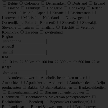
België
Colombia
Denemarken
Duitsland
Estland
Finland
Frankrijk
Hongarije
Hongkong
Ierland
Israël
Italië
Japan
Kroatië
Liechtenstein
Litouwen
Maleisië
Nederland
Noorwegen
Oostenrijk
Polen
Roemenië
Slovenië
Slowakije,
Slovakije
Taiwan
Thailand
Tsjechië
Verenigd
Koninkrijk
Zweden
Zwitserland
Region
สถานที่
KM
10 km
50 km
100 km
300 km
600 km
∞
สาขา
Acordeonbouwer
Alcoholische dranken maker
Ambachten
Apotheker
Architect
Autobekleder
Azijn
producenten
Bakker
Banketbakkerijen
Banketbakkerijen
Binnenhuisarchitect
Blaasinstrumentenbouwer
Bloemisten
Boekbinder & Maker van papierproducten
Boekdrukker
Boerderij
Bogenmaker (handbogen)
Bonthandelaar
Borstel & kwastenmaker
Botenbouwer