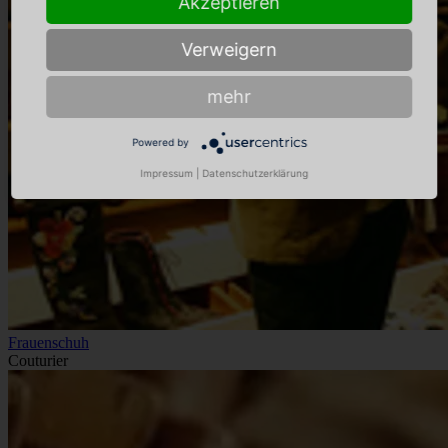
Akzeptieren
Verweigern
mehr
Powered by
Impressum
|
Datenschutzerklärung
Frauenschuh
Couturier