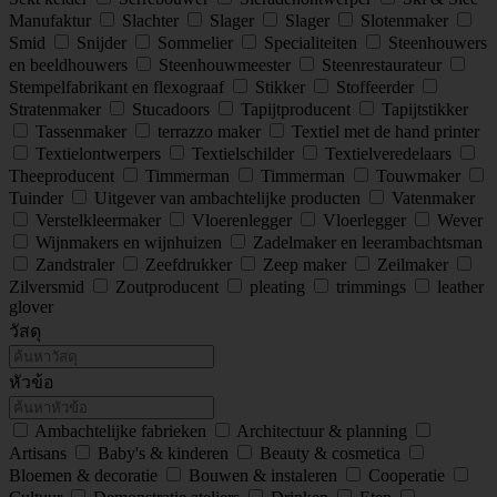
Manufaktur
Slachter
Slager
Slager
Slotenmaker
Smid
Snijder
Sommelier
Specialiteiten
Steenhouwers
en beeldhouwers
Steenhouwmeester
Steenrestaurateur
Stempelfabrikant en flexograaf
Stikker
Stoffeerder
Stratenmaker
Stucadoors
Tapijtproducent
Tapijtstikker
Tassenmaker
terrazzo maker
Textiel met de hand printer
Textielontwerpers
Textielschilder
Textielveredelaars
Theeproducent
Timmerman
Timmerman
Touwmaker
Tuinder
Uitgever van ambachtelijke producten
Vatenmaker
Verstelkleermaker
Vloerenlegger
Vloerlegger
Wever
Wijnmakers en wijnhuizen
Zadelmaker en leerambachtsman
Zandstraler
Zeefdrukker
Zeep maker
Zeilmaker
Zilversmid
Zoutproducent
pleating
trimmings
leather
glover
วัสดุ
หัวข้อ
Ambachtelijke fabrieken
Architectuur & planning
Artisans
Baby's & kinderen
Beauty & cosmetica
Bloemen & decoratie
Bouwen & instaleren
Cooperatie