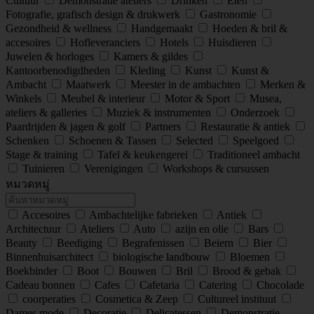
Cultuur
Demonstratie ateliers
Drinken
Eten
Fotografie, grafisch design & drukwerk
Gastronomie
Gezondheid & wellness
Handgemaakt
Hoeden & bril &
accesoires
Hofleveranciers
Hotels
Huisdieren
Juwelen & horloges
Kamers & gildes
Kantoorbenodigdheden
Kleding
Kunst
Kunst &
Ambacht
Maatwerk
Meester in de ambachten
Merken &
Winkels
Meubel & interieur
Motor & Sport
Musea,
ateliers & galleries
Muziek & instrumenten
Onderzoek
Paardrijden & jagen & golf
Partners
Restauratie & antiek
Schenken
Schoenen & Tassen
Selected
Speelgoed
Stage & training
Tafel & keukengerei
Traditioneel ambacht
Tuinieren
Verenigingen
Workshops & cursussen
หมวดหมู่
Accesoires
Ambachtelijke fabrieken
Antiek
Architectuur
Ateliers
Auto
azijn en olie
Bars
Beauty
Beediging
Begrafenissen
Beiern
Bier
Binnenhuisarchitect
biologische landbouw
Bloemen
Boekbinder
Boot
Bouwen
Bril
Brood & gebak
Cadeau bonnen
Cafes
Cafetaria
Catering
Chocolade
coorperaties
Cosmetica & Zeep
Cultureel instituut
Dames mode
Decoratie
Delicatessen
Demonstratie