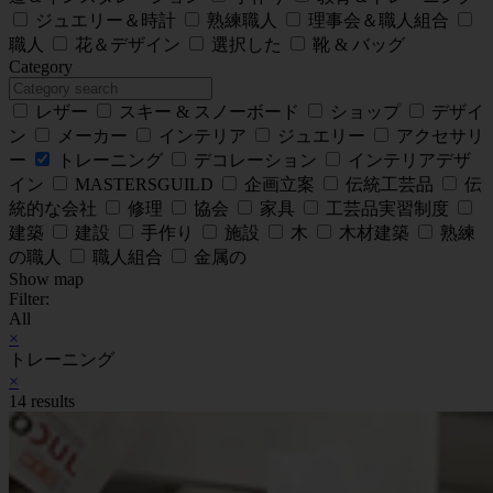
ジュエリー＆時計
熟練職人
理事会＆職人組合
職人
花＆デザイン
選択した
靴 & バッグ
Category
レザー
スキー & スノーボード
ショップ
デザイ
ン
メーカー
インテリア
ジュエリー
アクセサリ
ー
トレーニング
デコレーション
インテリアデザ
イン
MASTERSGUILD
企画立案
伝統工芸品
伝
統的な会社
修理
協会
家具
工芸品実習制度
建築
建設
手作り
施設
木
木材建築
熟練
の職人
職人組合
金属の
Show map
Filter:
All
×
トレーニング
×
14 results