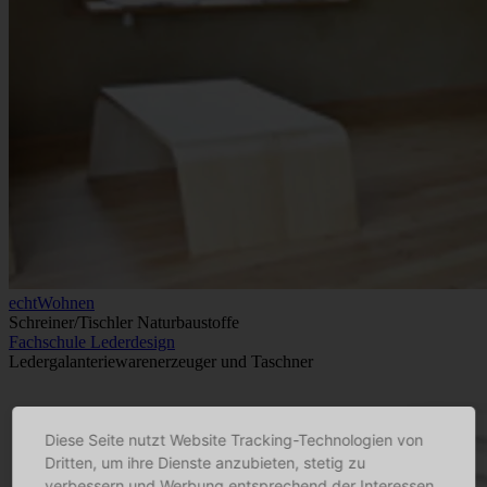
echtWohnen
Schreiner/Tischler Naturbaustoffe
Fachschule Lederdesign
Ledergalanteriewarenerzeuger und Taschner
Diese Seite nutzt Website Tracking-Technologien von
Dritten, um ihre Dienste anzubieten, stetig zu
verbessern und Werbung entsprechend der Interessen