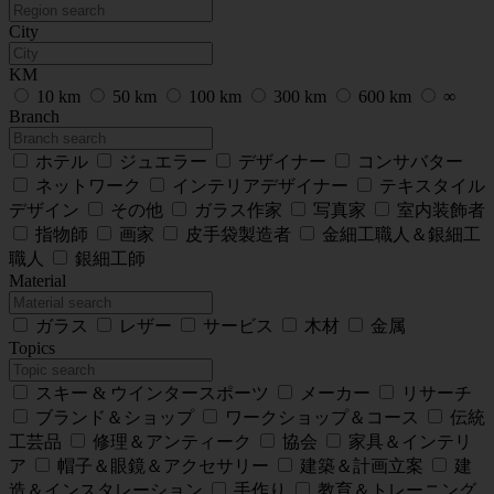
City
KM
10 km
50 km
100 km
300 km
600 km
∞
Branch
ホテル
ジュエラー
デザイナー
コンサバター
ネットワーク
インテリアデザイナー
テキスタイル
デザイン
その他
ガラス作家
写真家
室内装飾者
指物師
画家
皮手袋製造者
金細工職人＆銀細工
職人
銀細工師
Material
ガラス
レザー
サービス
木材
金属
Topics
スキー & ウインタースポーツ
メーカー
リサーチ
ブランド＆ショップ
ワークショップ＆コース
伝統
工芸品
修理＆アンティーク
協会
家具＆インテリ
ア
帽子＆眼鏡＆アクセサリー
建築＆計画立案
建
造＆インスタレーション
手作り
教育＆トレーニング