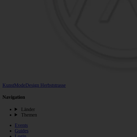
KunstModeDesign Herbststrasse
Navigation
Länder
Themen
Events
Guides
Login