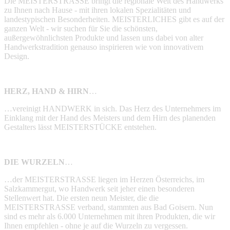
Die MEISTERSTRASSE bringt die regionale Welt des Handwerks
zu Ihnen nach Hause - mit ihren lokalen Spezialitäten und
landestypischen Besonderheiten. MEISTERLICHES gibt es auf der
ganzen Welt - wir suchen für Sie die schönsten,
außergewöhnlichsten Produkte und lassen uns dabei von alter
Handwerkstradition genauso inspirieren wie von innovativem
Design.
HERZ, HAND & HIRN
…
…vereinigt HANDWERK in sich. Das Herz des Unternehmers im
Einklang mit der Hand des Meisters und dem Hirn des planenden
Gestalters lässt MEISTERSTÜCKE entstehen.
DIE WURZELN
…
…der MEISTERSTRASSE liegen im Herzen Österreichs, im
Salzkammergut, wo Handwerk seit jeher einen besonderen
Stellenwert hat. Die ersten neun Meister, die die
MEISTERSTRASSE verband, stammten aus Bad Goisern. Nun
sind es mehr als 6.000 Unternehmen mit ihren Produkten, die wir
Ihnen empfehlen - ohne je auf die Wurzeln zu vergessen.