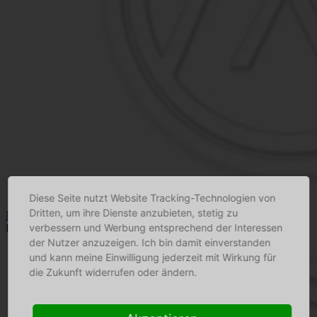
Diese Seite nutzt Website Tracking-Technologien von
Dritten, um ihre Dienste anzubieten, stetig zu
Nationalpark Kalkalpenfisch - Maximilian Weißenbacher e. U.
verbessern und Werbung entsprechend der Interessen
Fischzucht
der Nutzer anzuzeigen. Ich bin damit einverstanden
und kann meine Einwilligung jederzeit mit Wirkung für
die Zukunft widerrufen oder ändern.