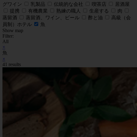
グワイン
乳製品
伝統的な会社
喫茶店
居酒屋
提携
有機農業
熟練の職人
生産する
肉
蒸留酒
蒸留酒、ワイン、ビール
酢と油
高級（会
員制）ホテル
魚
Show map
Filter:
All
×
魚
×
41 results