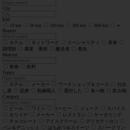
City
KM
10 km
50 km
100 km
300 km
600 km
∞
Branch
ホテル
ネットワーク
スペシャリティ
美食
調理師
農業 養殖
醸造者
養魚
Material
食物
飲料
Topics
ホテル
メーカー
ワークショップ＆コース
仕出
し屋
提携
熟練職人
選択した
食べ物
飲み物
Category
ビール
ワイン
コーヒー
ジュース
スパイス
ホリイゲ
メーカー
レストラン
ケータリング
チョコレート
アイスクリーム
デリカテッセン
パン＆デニッシュ
はちみつ＆スイーツ
スパークリン