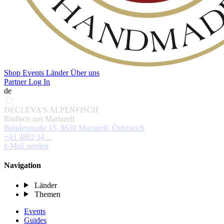
Shop
Events
Länder
Über uns
Partner Log In
de
DECLEVA'S ALPENFISCH
Biofisch aus Mariazell
Bundesstraße 15, 8630 Mariazell, Österreich
+43 3882 34 ...
e-Mail senden
Navigation
Länder
Themen
Events
Guides