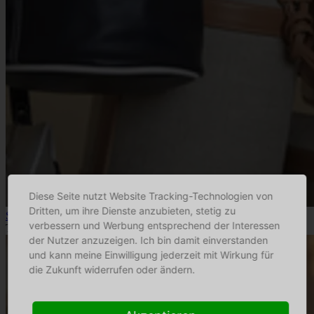
Diese Seite nutzt Website Tracking-Technologien von
Dritten, um ihre Dienste anzubieten, stetig zu
Sagan Vienna
verbessern und Werbung entsprechend der Interessen
Taschen und Accessoires
der Nutzer anzuzeigen. Ich bin damit einverstanden
und kann meine Einwilligung jederzeit mit Wirkung für
die Zukunft widerrufen oder ändern.