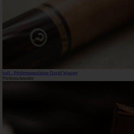
baff - Pfeifenmanufaktur David Wagner
Pfeifenschneider