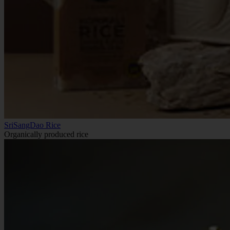
SriSangDao Rice
Organically produced rice