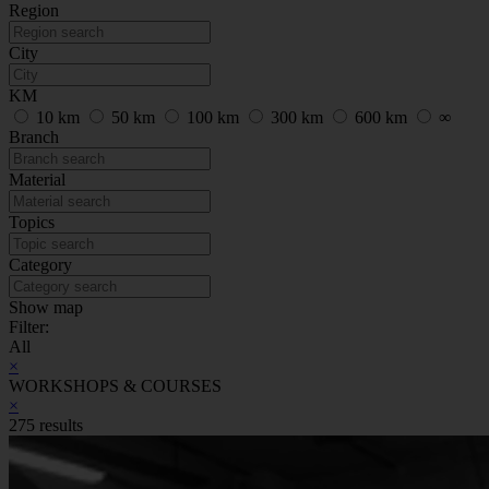
Region
City
KM
10 km
50 km
100 km
300 km
600 km
∞
Branch
Material
Topics
Category
Show map
Filter:
All
×
WORKSHOPS & COURSES
×
275 results