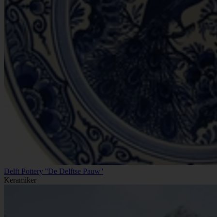
Delft Pottery ''De Delftse Pauw''
Keramiker