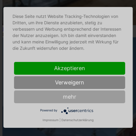
Diese Seite nutzt Website Tracking-Technologien von
Dritten, um ihre Dienste anzubieten, stetig zu
verbessern und Werbung entsprechend der Interessen
Lederleitner HOME
Dekorateur
der Nutzer anzuzeigen. Ich bin damit einverstanden
und kann meine Einwilligung jederzeit mit Wirkung für
die Zukunft widerrufen oder ändern.
Akzeptieren
Verweigern
mehr
Powered by
Impressum
|
Datenschutzerklärung