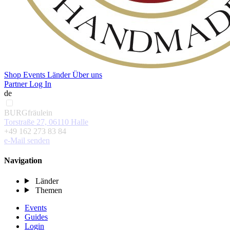
Shop
Events
Länder
Über uns
Partner Log In
de
BURGfräulein
Torstraße 27, 06110 Halle
+49 162 273 83 84
e-Mail senden
Navigation
Länder
Themen
Events
Guides
Login