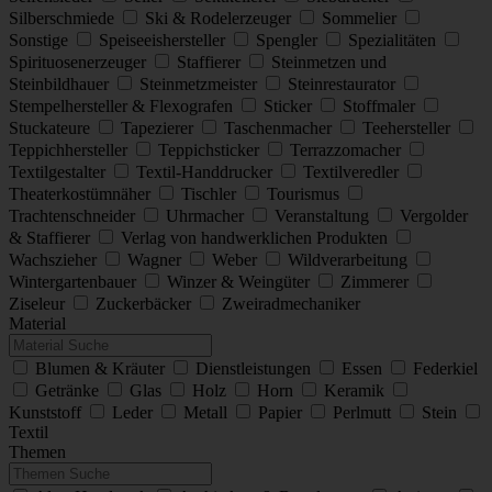
Silberschmiede
Ski & Rodelerzeuger
Sommelier
Sonstige
Speiseeishersteller
Spengler
Spezialitäten
Spirituosenerzeuger
Staffierer
Steinmetzen und
Steinbildhauer
Steinmetzmeister
Steinrestaurator
Stempelhersteller & Flexografen
Sticker
Stoffmaler
Stuckateure
Tapezierer
Taschenmacher
Teehersteller
Teppichhersteller
Teppichsticker
Terrazzomacher
Textilgestalter
Textil-Handdrucker
Textilveredler
Theaterkostümnäher
Tischler
Tourismus
Trachtenschneider
Uhrmacher
Veranstaltung
Vergolder
& Staffierer
Verlag von handwerklichen Produkten
Wachszieher
Wagner
Weber
Wildverarbeitung
Wintergartenbauer
Winzer & Weingüter
Zimmerer
Ziseleur
Zuckerbäcker
Zweiradmechaniker
Material
Blumen & Kräuter
Dienstleistungen
Essen
Federkiel
Getränke
Glas
Holz
Horn
Keramik
Kunststoff
Leder
Metall
Papier
Perlmutt
Stein
Textil
Themen