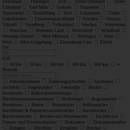
Steiermark
Thüringen
Tirol
Tiroler Oberland
Tiroler
Unterland
Tirol Mitte
Toskana
Traunstein
Traunviertel
Trendelburg
Triol
Uckermark
Udine
Unterkärnten
Urlaubsregion Murtal
Venetien
Venezia
Viljandi
Vorarlberg
Vulkanland
Wachau
Waldviertel
Warschau
Weimarer Land
Weinviertel
Wendland
Wenshan District
West Midlands
Wettingen
Wien
Wien
Wien-Umgebung
Zentralraum Linz
Zürich
Ort
KM
10 km
50 km
100 km
300 km
600 km
∞
Branche
Akkordeonbauer
Änderungsschneider
Apotheker
Architekt
Augenoptiker
Autosattler
Bäcker
Baumeister
Bilderrahmenerzeuger
Blechblasinstrumentenbauer
Bodenleger
Bogenmacher
Bootsbauer
Brauer
Braumeister
Brillenmacher
Buchbinder & Papeteriewarenhersteller
Buchdrucker
Büchsenmacher
Bürsten und Pinselmacher
Dachdecker
Damen- und Herrenschneider
Dekorateur
Dekorationsnäher
Designer
Drechsler
Drogisten
Drucker