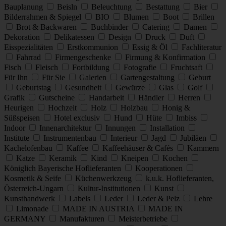
Bauplanung
Beisln
Beleuchtung
Bestattung
Bier
Bilderrahmen & Spiegel
BIO
Blumen
Boot
Brillen
Brot & Backwaren
Buchbinder
Catering
Damen
Dekoration
Delikatessen
Design
Druck
Duft
Eisspezialitäten
Erstkommunion
Essig & Öl
Fachliteratur
Fahrrad
Firmengeschenke
Firmung & Konfirmation
Fisch
Fleisch
Fortbildung
Fotografie
Fruchtsaft
Für Ihn
Für Sie
Galerien
Gartengestaltung
Geburt
Geburtstag
Gesundheit
Gewürze
Glas
Golf
Grafik
Gutscheine
Handarbeit
Händler
Herren
Heurigen
Hochzeit
Holz
Holzbau
Honig &
Süßspeisen
Hotel exclusiv
Hund
Hüte
Imbiss
Indoor
Innenarchitektur
Innungen
Installation
Institute
Instrumentenbau
Interieur
Jagd
Jubiläen
Kachelofenbau
Kaffee
Kaffeehäuser & Cafés
Kammern
Katze
Keramik
Kind
Kneipen
Kochen
Königlich Bayerische Hoflieferanten
Kooperationen
Kosmetik & Seife
Küchenwerkzeug
k.u.k. Hoflieferanten,
Österreich-Ungarn
Kultur-Institutionen
Kunst
Kunsthandwerk
Labels
Leder
Leder & Pelz
Lehre
Limonade
MADE IN AUSTRIA
MADE IN
GERMANY
Manufakturen
Meisterbetriebe