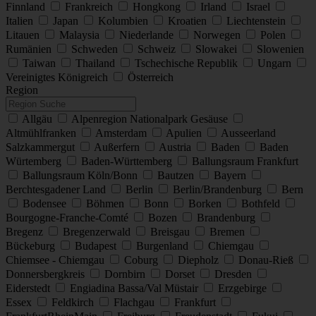
Finnland
Frankreich
Hongkong
Irland
Israel
Italien
Japan
Kolumbien
Kroatien
Liechtenstein
Litauen
Malaysia
Niederlande
Norwegen
Polen
Rumänien
Schweden
Schweiz
Slowakei
Slowenien
Taiwan
Thailand
Tschechische Republik
Ungarn
Vereinigtes Königreich
Österreich
Region
Allgäu
Alpenregion Nationalpark Gesäuse
Altmühlfranken
Amsterdam
Apulien
Ausseerland
Salzkammergut
Außerfern
Austria
Baden
Baden
Würtemberg
Baden-Württemberg
Ballungsraum Frankfurt
Ballungsraum Köln/Bonn
Bautzen
Bayern
Berchtesgadener Land
Berlin
Berlin/Brandenburg
Bern
Bodensee
Böhmen
Bonn
Borken
Bothfeld
Bourgogne-Franche-Comté
Bozen
Brandenburg
Bregenz
Bregenzerwald
Breisgau
Bremen
Bückeburg
Budapest
Burgenland
Chiemgau
Chiemsee - Chiemgau
Coburg
Diepholz
Donau-Rieß
Donnersbergkreis
Dornbirn
Dorset
Dresden
Eiderstedt
Engiadina Bassa/Val Müstair
Erzgebirge
Essex
Feldkirch
Flachgau
Frankfurt