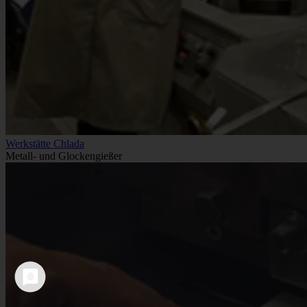
Werkstätte Chlada
Metall- und Glockengießer