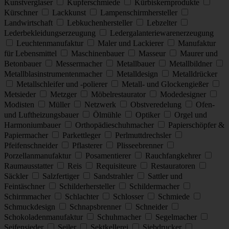
Kunstverglaser
Kupferschmiede
Kürbiskernprodukte
Kürschner
Lackkunst
Lampenschirmhersteller
Landwirtschaft
Lebkuchenhersteller
Lebzelter
Lederbekleidungserzeugung
Ledergalanteriewarenerzeugung
Leuchtenmanufaktur
Maler und Lackierer
Manufaktur
für Lebensmittel
Maschinenbauer
Masseur
Maurer und
Betonbauer
Messermacher
Metallbauer
Metallbildner
Metallblasinstrumentenmacher
Metalldesign
Metalldrücker
Metallschleifer und -polierer
Metall- und Glockengießer
Metsieder
Metzger
Möbelrestaurator
Modedesigner
Modisten
Müller
Netzwerk
Obstveredelung
Ofen-
und Luftheizungsbauer
Ölmühle
Optiker
Orgel und
Harmoniumbauer
Orthopädieschuhmacher
Papierschöpfer &
Papiermacher
Parkettleger
Perlmuttdrechsler
Pfeifenschneider
Pflasterer
Plisseebrenner
Porzellanmanufaktur
Posamentierer
Rauchfangkehrer
Raumausstatter
Reis
Requisiteure
Restauratoren
Säckler
Salzfertiger
Sandstrahler
Sattler und
Feintäschner
Schilderhersteller
Schildermacher
Schirmmacher
Schlachter
Schlosser
Schmiede
Schmuckdesign
Schnapsbrenner
Schneider
Schokoladenmanufaktur
Schuhmacher
Segelmacher
Seifensieder
Seiler
Sektkellerei
Siebdrucker