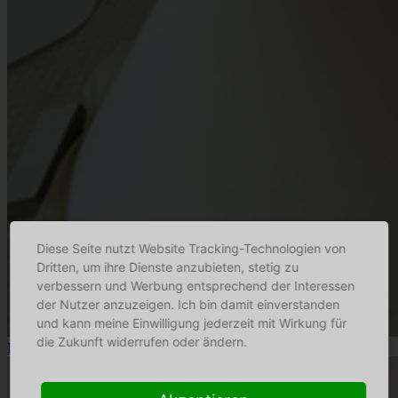
Diese Seite nutzt Website Tracking-Technologien von
Dritten, um ihre Dienste anzubieten, stetig zu
verbessern und Werbung entsprechend der Interessen
der Nutzer anzuzeigen. Ich bin damit einverstanden
und kann meine Einwilligung jederzeit mit Wirkung für
die Zukunft widerrufen oder ändern.
Fitz Leuchtenmanufaktur