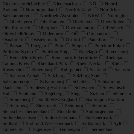
Niederösterreich-Mitte
Niedersachsen
NÖ
Noord
Brabant
Nordburgenland
Nordfriesland
Nördliches
Salzkammergut
Nordrhein-Westfalen
NRW
Nullregion
Oberbayern
Oberfranken
Oberhavel
Oberkärnten
Oberösterreich
Oberpfalz
Oberpullendorf
Offenbach
Okres Pelhřimov
Oldenburg
OÖ
Ortenaukreis
Osnabrück
Oststeiermark
Osttirol
Paderborn
Paris
Passau
Pinzgau
Plön
Pongau
Präfektur Fukui
Präfektur Kyoto
Präfektur Shiga
Ranelagh
Ravensburg
Rems-Murr-Kreis
Rendsburg-Eckernförde
Rheingau-
Taunus- Kreis
Rheinland-Pfalz
Rhein-Neckar
Rhön
Rosenheim
Rotenburg
Ruhrgebiet
Saarland
Sachsen
Sachsen-Anhalt
Salzburg
Salzburg Stadt
Salzkammergut
Schaumburg
Scheibbs
Schladming
Dachstein
Schleswig Holstein
Schwaben
Schwäbisch
Hall
Scottland
Segeberg
Shiga
Sizilien
Skåne län
Sonneberg
South West England
Stadtregion Frankfurt
Starnberg
Steiermark
Steinburg
Steinfurt
Steirisches Thermenland
Stockholm
Südburgenland
Südniedersachsen
Südoststeiermark
Südsteiermark
Südtirol
Süd- und Weststeiermark
Syddanmark
Sylt
Taipei City
Tegernsee
Tennengau
Thermenland