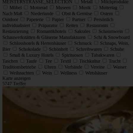
MEISTERSTRASSE_SELECTION
Metall
Milchprodukte
Möbel
Motorrad
Museen
Musik
Muttertag
Nach Maß
Niederlande
Obst & Gemüse
Ostern
Outdoor
Papeterie
Papier
Partner
Persönlich
individualisiert
Präparator
Reiten
Restaurants
Restaurierung
Romantikhotels
Sakrales
Schaumwein
Schauwerkstätten & Gläserne Manufakturen
Schi & Snowboard
Schlosshotels & Herrenhäuser
Schmuck
Schnaps, Wein,
Bier
Schokolade
Schönheit
Schreibwaren
Schuhe
Small & Luxury Hotels
Spirituosen
Tabakwaren
Taschen
Taufe
Tee
Textil
Tischkultur
Tracht
Traditionsbetriebe
Uhren
Verbände
Vereine
Wasser
Weihnachten
Wein
Wellness
Wirtshäuser
Karte anzeigen
5747 Treffer