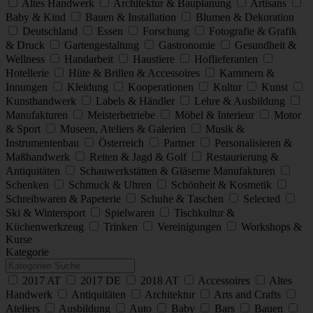
Altes Handwerk
Architektur & Bauplanung
Artisans
Baby & Kind
Bauen & Installation
Blumen & Dekoration
Deutschland
Essen
Forschung
Fotografie & Grafik
& Druck
Gartengestaltung
Gastronomie
Gesundheit &
Wellness
Handarbeit
Haustiere
Hoflieferanten
Hotellerie
Hüte & Brillen & Accessoires
Kammern &
Innungen
Kleidung
Kooperationen
Kultur
Kunst
Kunsthandwerk
Labels & Händler
Lehre & Ausbildung
Manufakturen
Meisterbetriebe
Möbel & Interieur
Motor
& Sport
Museen, Ateliers & Galerien
Musik &
Instrumentenbau
Österreich
Partner
Personalisieren &
Maßhandwerk
Reiten & Jagd & Golf
Restaurierung &
Antiquitäten
Schauwerkstätten & Gläserne Manufakturen
Schenken
Schmuck & Uhren
Schönheit & Kosmetik
Schreibwaren & Papeterie
Schuhe & Taschen
Selected
Ski & Wintersport
Spielwaren
Tischkultur &
Küchenwerkzeug
Trinken
Vereinigungen
Workshops &
Kurse
Kategorie
2017 AT
2017 DE
2018 AT
Accessoires
Altes
Handwerk
Antiquitäten
Architektur
Arts and Crafts
Ateliers
Ausbildung
Auto
Baby
Bars
Bauen