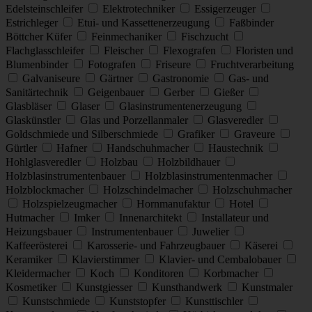
Edelsteinschleifer
Elektrotechniker
Essigerzeuger
Estrichleger
Etui- und Kassettenerzeugung
Faßbinder
Böttcher Küfer
Feinmechaniker
Fischzucht
Flachglasschleifer
Fleischer
Flexografen
Floristen und
Blumenbinder
Fotografen
Friseure
Fruchtverarbeitung
Galvaniseure
Gärtner
Gastronomie
Gas- und
Sanitärtechnik
Geigenbauer
Gerber
Gießer
Glasbläser
Glaser
Glasinstrumentenerzeugung
Glaskünstler
Glas und Porzellanmaler
Glasveredler
Goldschmiede und Silberschmiede
Grafiker
Graveure
Gürtler
Hafner
Handschuhmacher
Haustechnik
Hohlglasveredler
Holzbau
Holzbildhauer
Holzblasinstrumentenbauer
Holzblasinstrumentenmacher
Holzblockmacher
Holzschindelmacher
Holzschuhmacher
Holzspielzeugmacher
Hornmanufaktur
Hotel
Hutmacher
Imker
Innenarchitekt
Installateur und
Heizungsbauer
Instrumentenbauer
Juwelier
Kaffeerösterei
Karosserie- und Fahrzeugbauer
Käserei
Keramiker
Klavierstimmer
Klavier- und Cembalobauer
Kleidermacher
Koch
Konditoren
Korbmacher
Kosmetiker
Kunstgiesser
Kunsthandwerk
Kunstmaler
Kunstschmiede
Kunststopfer
Kunsttischler