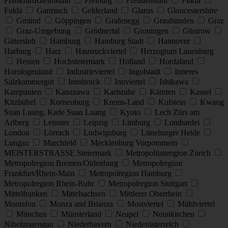
FrankfurtRheinMain
Freiburg
Freudenstadt
Fukui
Fulda
Garmisch
Gelderland
Glarus
Gloucestershire
Gmünd
Göppingen
Grafenegg
Graubünden
Graz
Graz-Umgebung
Grödnertal
Groningen
Güstrow
Gütersloh
Hamburg
Hamburg Stadt
Hannover
Harburg
Harz
Hausruckviertel
Herzogtum Lauenburg
Hessen
Hochsteiermark
Holland
Hordaland
Horologenland
Industrieviertel
Ingolstadt
Inneres
Salzkammergut
Innsbruck
Innviertel
Ishikawa
Kampanien
Kanazawa
Karlsruhe
Kärnten
Kassel
Kitzbühel
Korneuburg
Krems-Land
Kufstein
Kwang
Suan Luang, Kade Suan Luang
Kyoto
Lech Zürs am
Arlberg
Leinster
Leipzig
Limburg
Lombardei
London
Lörrach
Ludwigsburg
Lüneburger Heide
Lungau
Marchfeld
Mecklenburg Vorpommern
MEISTERSTRASSE Steiermark
Metropolitanregion Zürich
Metropolregion Bremen/Oldenburg
Metropolregion
Frankfurt/Rhein-Main
Metropolregion Hamburg
Metropolregion Rhein-Ruhr
Metropolregion Stuttgart
Mittelfranken
Mittelsachsen
Mittlerer Oberrhein
Montafon
Monza and Brianza
Mostviertel
Mühlviertel
München
Münsterland
Neapel
Neunkirchen
Nibelungengau
Niederbayern
Niederösterreich