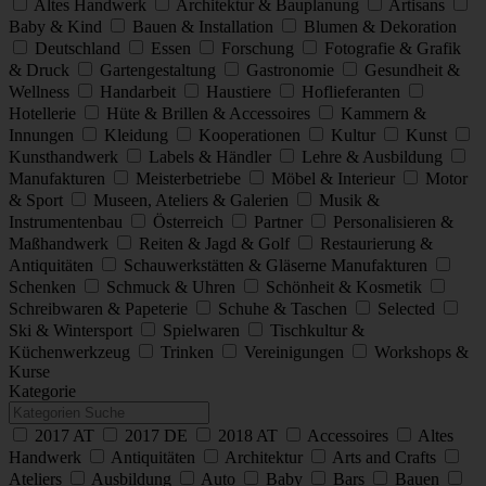
Altes Handwerk
Architektur & Bauplanung
Artisans
Baby & Kind
Bauen & Installation
Blumen & Dekoration
Deutschland
Essen
Forschung
Fotografie & Grafik
& Druck
Gartengestaltung
Gastronomie
Gesundheit &
Wellness
Handarbeit
Haustiere
Hoflieferanten
Hotellerie
Hüte & Brillen & Accessoires
Kammern &
Innungen
Kleidung
Kooperationen
Kultur
Kunst
Kunsthandwerk
Labels & Händler
Lehre & Ausbildung
Manufakturen
Meisterbetriebe
Möbel & Interieur
Motor
& Sport
Museen, Ateliers & Galerien
Musik &
Instrumentenbau
Österreich
Partner
Personalisieren &
Maßhandwerk
Reiten & Jagd & Golf
Restaurierung &
Antiquitäten
Schauwerkstätten & Gläserne Manufakturen
Schenken
Schmuck & Uhren
Schönheit & Kosmetik
Schreibwaren & Papeterie
Schuhe & Taschen
Selected
Ski & Wintersport
Spielwaren
Tischkultur &
Küchenwerkzeug
Trinken
Vereinigungen
Workshops &
Kurse
Kategorie
2017 AT
2017 DE
2018 AT
Accessoires
Altes
Handwerk
Antiquitäten
Architektur
Arts and Crafts
Ateliers
Ausbildung
Auto
Baby
Bars
Bauen