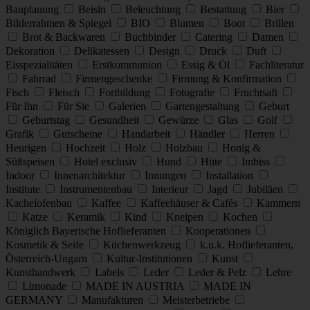
Bauplanung
Beisln
Beleuchtung
Bestattung
Bier
Bilderrahmen & Spiegel
BIO
Blumen
Boot
Brillen
Brot & Backwaren
Buchbinder
Catering
Damen
Dekoration
Delikatessen
Design
Druck
Duft
Eisspezialitäten
Erstkommunion
Essig & Öl
Fachliteratur
Fahrrad
Firmengeschenke
Firmung & Konfirmation
Fisch
Fleisch
Fortbildung
Fotografie
Fruchtsaft
Für Ihn
Für Sie
Galerien
Gartengestaltung
Geburt
Geburtstag
Gesundheit
Gewürze
Glas
Golf
Grafik
Gutscheine
Handarbeit
Händler
Herren
Heurigen
Hochzeit
Holz
Holzbau
Honig &
Süßspeisen
Hotel exclusiv
Hund
Hüte
Imbiss
Indoor
Innenarchitektur
Innungen
Installation
Institute
Instrumentenbau
Interieur
Jagd
Jubiläen
Kachelofenbau
Kaffee
Kaffeehäuser & Cafés
Kammern
Katze
Keramik
Kind
Kneipen
Kochen
Königlich Bayerische Hoflieferanten
Kooperationen
Kosmetik & Seife
Küchenwerkzeug
k.u.k. Hoflieferanten,
Österreich-Ungarn
Kultur-Institutionen
Kunst
Kunsthandwerk
Labels
Leder
Leder & Pelz
Lehre
Limonade
MADE IN AUSTRIA
MADE IN
GERMANY
Manufakturen
Meisterbetriebe