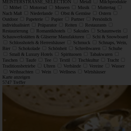
MEISTERSTRASSE_SELECTION
Metall
Milchprodukte
Möbel
Motorrad
Museen
Musik
Muttertag
Nach Maß
Niederlande
Obst & Gemüse
Ostern
Outdoor
Papeterie
Papier
Partner
Persönlich
individualisiert
Präparator
Reiten
Restaurants
Restaurierung
Romantikhotels
Sakrales
Schaumwein
Schauwerkstätten & Gläserne Manufakturen
Schi & Snowboard
Schlosshotels & Herrenhäuser
Schmuck
Schnaps, Wein,
Bier
Schokolade
Schönheit
Schreibwaren
Schuhe
Small & Luxury Hotels
Spirituosen
Tabakwaren
Taschen
Taufe
Tee
Textil
Tischkultur
Tracht
Traditionsbetriebe
Uhren
Verbände
Vereine
Wasser
Weihnachten
Wein
Wellness
Wirtshäuser
Karte anzeigen
5747 Treffer