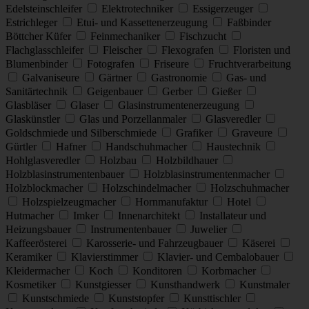
Edelsteinschleifer
Elektrotechniker
Essigerzeuger
Estrichleger
Etui- und Kassettenerzeugung
Faßbinder
Böttcher Küfer
Feinmechaniker
Fischzucht
Flachglasschleifer
Fleischer
Flexografen
Floristen und
Blumenbinder
Fotografen
Friseure
Fruchtverarbeitung
Galvaniseure
Gärtner
Gastronomie
Gas- und
Sanitärtechnik
Geigenbauer
Gerber
Gießer
Glasbläser
Glaser
Glasinstrumentenerzeugung
Glaskünstler
Glas und Porzellanmaler
Glasveredler
Goldschmiede und Silberschmiede
Grafiker
Graveure
Gürtler
Hafner
Handschuhmacher
Haustechnik
Hohlglasveredler
Holzbau
Holzbildhauer
Holzblasinstrumentenbauer
Holzblasinstrumentenmacher
Holzblockmacher
Holzschindelmacher
Holzschuhmacher
Holzspielzeugmacher
Hornmanufaktur
Hotel
Hutmacher
Imker
Innenarchitekt
Installateur und
Heizungsbauer
Instrumentenbauer
Juwelier
Kaffeerösterei
Karosserie- und Fahrzeugbauer
Käserei
Keramiker
Klavierstimmer
Klavier- und Cembalobauer
Kleidermacher
Koch
Konditoren
Korbmacher
Kosmetiker
Kunstgiesser
Kunsthandwerk
Kunstmaler
Kunstschmiede
Kunststopfer
Kunsttischler