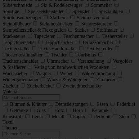
Silberschmiede
Ski & Rodelerzeuger
Sommelier
Sonstige
Speiseeishersteller
Spengler
Spezialitäten
Spirituosenerzeuger
Staffierer
Steinmetzen und
Steinbildhauer
Steinmetzmeister
Steinrestaurator
Stempelhersteller & Flexografen
Sticker
Stoffmaler
Stuckateure
Tapezierer
Taschenmacher
Teehersteller
Teppichhersteller
Teppichsticker
Terrazzomacher
Textilgestalter
Textil-Handdrucker
Textilveredler
Theaterkostümnäher
Tischler
Tourismus
Trachtenschneider
Uhrmacher
Veranstaltung
Vergolder
& Staffierer
Verlag von handwerklichen Produkten
Wachszieher
Wagner
Weber
Wildverarbeitung
Wintergartenbauer
Winzer & Weingüter
Zimmerer
Ziseleur
Zuckerbäcker
Zweiradmechaniker
Material
Blumen & Kräuter
Dienstleistungen
Essen
Federkiel
Getränke
Glas
Holz
Horn
Keramik
Kunststoff
Leder
Metall
Papier
Perlmutt
Stein
Textil
Themen