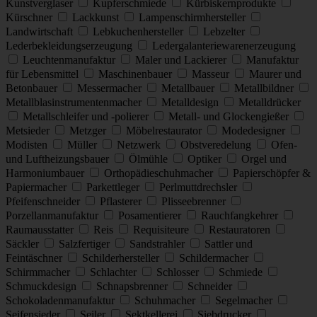
Kunstverglaser
Kupferschmiede
Kürbiskernprodukte
Kürschner
Lackkunst
Lampenschirmhersteller
Landwirtschaft
Lebkuchenhersteller
Lebzelter
Lederbekleidungserzeugung
Ledergalanteriewarenerzeugung
Leuchtenmanufaktur
Maler und Lackierer
Manufaktur
für Lebensmittel
Maschinenbauer
Masseur
Maurer und
Betonbauer
Messermacher
Metallbauer
Metallbildner
Metallblasinstrumentenmacher
Metalldesign
Metalldrücker
Metallschleifer und -polierer
Metall- und Glockengießer
Metsieder
Metzger
Möbelrestaurator
Modedesigner
Modisten
Müller
Netzwerk
Obstveredelung
Ofen-
und Luftheizungsbauer
Ölmühle
Optiker
Orgel und
Harmoniumbauer
Orthopädieschuhmacher
Papierschöpfer &
Papiermacher
Parkettleger
Perlmuttdrechsler
Pfeifenschneider
Pflasterer
Plisseebrenner
Porzellanmanufaktur
Posamentierer
Rauchfangkehrer
Raumausstatter
Reis
Requisiteure
Restauratoren
Säckler
Salzfertiger
Sandstrahler
Sattler und
Feintäschner
Schilderhersteller
Schildermacher
Schirmmacher
Schlachter
Schlosser
Schmiede
Schmuckdesign
Schnapsbrenner
Schneider
Schokoladenmanufaktur
Schuhmacher
Segelmacher
Seifensieder
Seiler
Sektkellerei
Siebdrucker