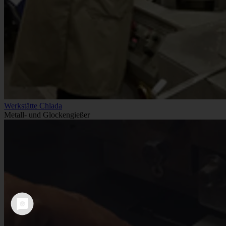
Werkstätte Chlada
Metall- und Glockengießer