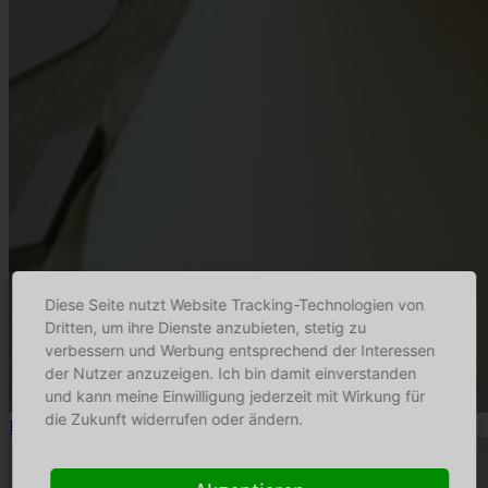
Diese Seite nutzt Website Tracking-Technologien von
Dritten, um ihre Dienste anzubieten, stetig zu
verbessern und Werbung entsprechend der Interessen
der Nutzer anzuzeigen. Ich bin damit einverstanden
und kann meine Einwilligung jederzeit mit Wirkung für
die Zukunft widerrufen oder ändern.
Fitz Leuchtenmanufaktur