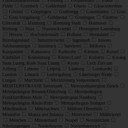
FrankfurtRheinMain
Freiburg
Freudenstadt
Fukui
Fulda
Garmisch
Gelderland
Glarus
Gloucestershire
Gmünd
Göppingen
Grafenegg
Graubünden
Graz
Graz-Umgebung
Grödnertal
Groningen
Güstrow
Gütersloh
Hamburg
Hamburg Stadt
Hannover
Harburg
Harz
Hausruckviertel
Herzogtum Lauenburg
Hessen
Hochsteiermark
Holland
Hordaland
Horologenland
Industrieviertel
Ingolstadt
Inneres
Salzkammergut
Innsbruck
Innviertel
Ishikawa
Kampanien
Kanazawa
Karlsruhe
Kärnten
Kassel
Kitzbühel
Korneuburg
Krems-Land
Kufstein
Kwang
Suan Luang, Kade Suan Luang
Kyoto
Lech Zürs am
Arlberg
Leinster
Leipzig
Limburg
Lombardei
London
Lörrach
Ludwigsburg
Lüneburger Heide
Lungau
Marchfeld
Mecklenburg Vorpommern
MEISTERSTRASSE Steiermark
Metropolitanregion Zürich
Metropolregion Bremen/Oldenburg
Metropolregion
Frankfurt/Rhein-Main
Metropolregion Hamburg
Metropolregion Rhein-Ruhr
Metropolregion Stuttgart
Mittelfranken
Mittelsachsen
Mittlerer Oberrhein
Montafon
Monza and Brianza
Mostviertel
Mühlviertel
München
Münsterland
Neapel
Neunkirchen
Nibelungengau
Niederbayern
Niederösterreich