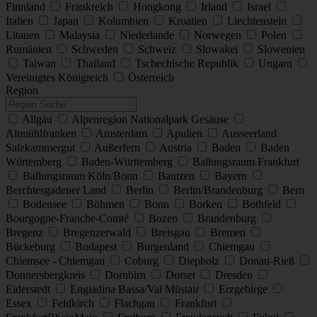
Finnland
Frankreich
Hongkong
Irland
Israel
Italien
Japan
Kolumbien
Kroatien
Liechtenstein
Litauen
Malaysia
Niederlande
Norwegen
Polen
Rumänien
Schweden
Schweiz
Slowakei
Slowenien
Taiwan
Thailand
Tschechische Republik
Ungarn
Vereinigtes Königreich
Österreich
Region
Allgäu
Alpenregion Nationalpark Gesäuse
Altmühlfranken
Amsterdam
Apulien
Ausseerland
Salzkammergut
Außerfern
Austria
Baden
Baden
Würtemberg
Baden-Württemberg
Ballungsraum Frankfurt
Ballungsraum Köln/Bonn
Bautzen
Bayern
Berchtesgadener Land
Berlin
Berlin/Brandenburg
Bern
Bodensee
Böhmen
Bonn
Borken
Bothfeld
Bourgogne-Franche-Comté
Bozen
Brandenburg
Bregenz
Bregenzerwald
Breisgau
Bremen
Bückeburg
Budapest
Burgenland
Chiemgau
Chiemsee - Chiemgau
Coburg
Diepholz
Donau-Rieß
Donnersbergkreis
Dornbirn
Dorset
Dresden
Eiderstedt
Engiadina Bassa/Val Müstair
Erzgebirge
Essex
Feldkirch
Flachgau
Frankfurt