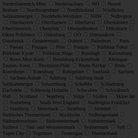
Niederösterreich-Mitte
Niedersachsen
NÖ
Noord
Brabant
Nordburgenland
Nordfriesland
Nördliches
Salzkammergut
Nordrhein-Westfalen
NRW
Nullregion
Oberbayern
Oberfranken
Oberhavel
Oberkärnten
Oberösterreich
Oberpfalz
Oberpullendorf
Offenbach
Okres Pelhřimov
Oldenburg
OÖ
Ortenaukreis
Osnabrück
Oststeiermark
Osttirol
Paderborn
Paris
Passau
Pinzgau
Plön
Pongau
Präfektur Fukui
Präfektur Kyoto
Präfektur Shiga
Ranelagh
Ravensburg
Rems-Murr-Kreis
Rendsburg-Eckernförde
Rheingau-
Taunus- Kreis
Rheinland-Pfalz
Rhein-Neckar
Rhön
Rosenheim
Rotenburg
Ruhrgebiet
Saarland
Sachsen
Sachsen-Anhalt
Salzburg
Salzburg Stadt
Salzkammergut
Schaumburg
Scheibbs
Schladming
Dachstein
Schleswig Holstein
Schwaben
Schwäbisch
Hall
Scottland
Segeberg
Shiga
Sizilien
Skåne län
Sonneberg
South West England
Stadtregion Frankfurt
Starnberg
Steiermark
Steinburg
Steinfurt
Steirisches Thermenland
Stockholm
Südburgenland
Südniedersachsen
Südoststeiermark
Südsteiermark
Südtirol
Süd- und Weststeiermark
Syddanmark
Sylt
Taipei City
Tegernsee
Tennengau
Thermenland