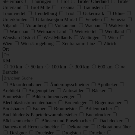
Steiermark
Thüringen
Tirol
Tiroler Oberland
Tiroler
Unterland
Tirol Mitte
Toskana
Traunstein
Traunviertel
Trendelburg
Triol
Uckermark
Udine
Unterkärnten
Urlaubsregion Murtal
Venetien
Venezia
Viljandi
Vorarlberg
Vulkanland
Wachau
Waldviertel
Warschau
Weimarer Land
Weinviertel
Wendland
Wenshan District
West Midlands
Wettingen
Wien
Wien
Wien-Umgebung
Zentralraum Linz
Zürich
Ort
KM
10 km
50 km
100 km
300 km
600 km
∞
Branche
Akkordeonbauer
Änderungsschneider
Apotheker
Architekt
Augenoptiker
Autosattler
Bäcker
Baumeister
Bilderrahmenerzeuger
Blechblasinstrumentenbauer
Bodenleger
Bogenmacher
Bootsbauer
Brauer
Braumeister
Brillenmacher
Buchbinder & Papeteriewarenhersteller
Buchdrucker
Büchsenmacher
Bürsten und Pinselmacher
Dachdecker
Damen- und Herrenschneider
Dekorateur
Dekorationsnäher
Designer
Drechsler
Drogisten
Drucker