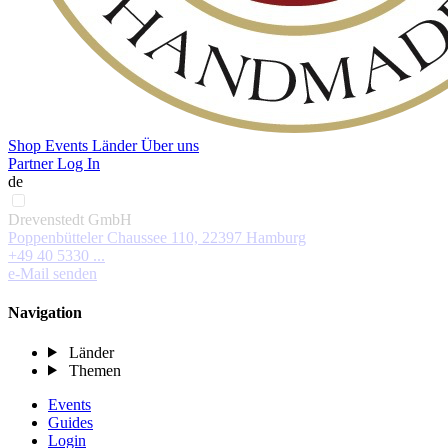
Shop
Events
Länder
Über uns
Partner Log In
de
Drevenstedt GmbH
Poppenbütteler Chaussee 110, 22397 Hamburg
+49 40 5330 ...
e-Mail senden
Navigation
Länder
Themen
Events
Guides
Login