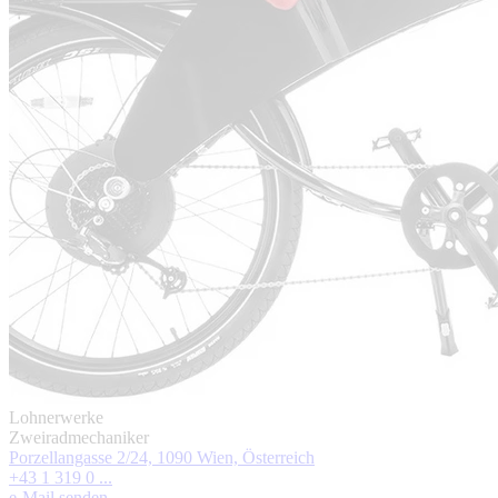
Lohnerwerke
Zweiradmechaniker
Porzellangasse 2/24, 1090 Wien, Österreich
+43 1 319 0 ...
e-Mail senden