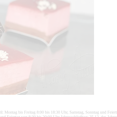
il: Montag bis Freitag 8:00 bis 18:30 Uhr, Samstag, Sonntag und Feier
d Feiertag von 8:30 bis 20:00 Uhr Jahresschließtag: 25.12. des Jahres h