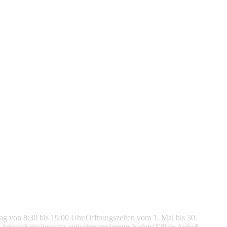
tag von 8:30 bis 19:00 Uhr Öffnungszeiten vom 1. Mai bis 30.
ttps://herwiggasser.at/tischreservierung-baden/ Filiale Auhof,