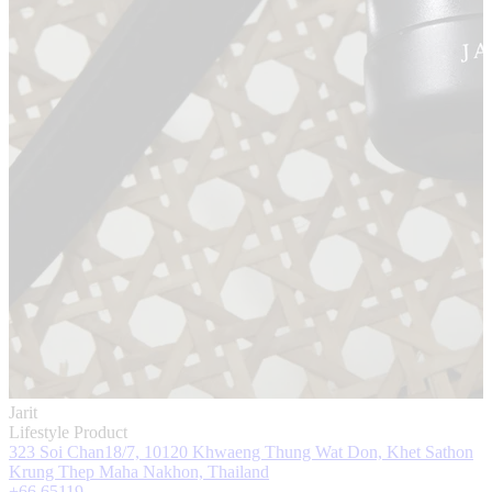
Jarit
Lifestyle Product
323 Soi Chan18/7, 10120 Khwaeng Thung Wat Don, Khet Sathon
Krung Thep Maha Nakhon, Thailand
+66 65119 ...