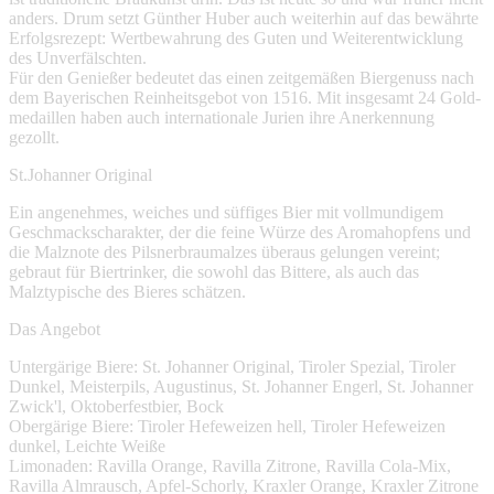
anders. Drum setzt Günther Huber auch weiterhin auf das bewährte
Erfolgsrezept: Wertbewahrung des Guten und Weiterentwicklung
des Unverfälschten.
Für den Genießer bedeutet das einen zeitgemäßen Biergenuss nach
dem Bayerischen Reinheitsgebot von 1516. Mit insgesamt 24 Gold-
medaillen haben auch internationale Jurien ihre Anerkennung
gezollt.
St.Johanner Original
Ein angenehmes, weiches und süffiges Bier mit vollmundigem
Geschmackscharakter, der die feine Würze des Aromahopfens und
die Malznote des Pilsnerbraumalzes überaus gelungen vereint;
gebraut für Biertrinker, die sowohl das Bittere, als auch das
Malztypische des Bieres schätzen.
Das Angebot
Untergärige Biere: St. Johanner Original, Tiroler Spezial, Tiroler
Dunkel, Meisterpils, Augustinus, St. Johanner Engerl, St. Johanner
Zwick'l, Oktoberfestbier, Bock
Obergärige Biere: Tiroler Hefeweizen hell, Tiroler Hefeweizen
dunkel, Leichte Weiße
Limonaden: Ravilla Orange, Ravilla Zitrone, Ravilla Cola-Mix,
Ravilla Almrausch, Apfel-Schorly, Kraxler Orange, Kraxler Zitrone