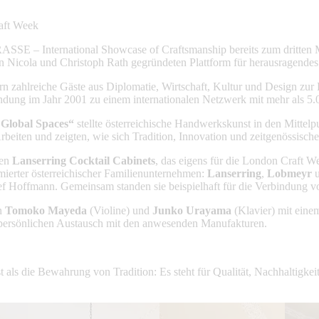
aft Week
 – International Showcase of Craftsmanship bereits zum dritten Mal
on Nicola und Christoph Rath gegründeten Plattform für herausragend
zahlreiche Gäste aus Diplomatie, Wirtschaft, Kultur und Design zur E
ng im Jahr 2001 zu einem internationalen Netzwerk mit mehr als 5.0
 Global Spaces“
stellte österreichische Handwerkskunst in den Mittel
beiten und zeigten, wie sich Tradition, Innovation und zeitgenössische
uen
Lanserring Cocktail Cabinets
, das eigens für die London Craft 
mierter österreichischer Familienunternehmen:
Lanserring
,
Lobmeyr
f Hoffmann. Gemeinsam standen sie beispielhaft für die Verbindung 
in
Tomoko Mayeda
(Violine) und
Junko Urayama
(Klavier) mit eine
um persönlichen Austausch mit den anwesenden Manufakturen.
als die Bewahrung von Tradition: Es steht für Qualität, Nachhaltigkeit