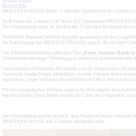
Review
Info
MEISTERSTRASSE feierte 25-jähriges Jubiläum bei der London Cr
Im Rahmen der London Craft Week 2025 präsentierte MEISTERSTRASSE
Die Veranstaltung stand im Zeichen des 25-jährigen Bestehens der v
Botschafter Bernhard Wrabetz begrüßte gemeinsam mit den Gastgebern 
die Entwicklung von MEISTERSTRASSE zurück, die seit ihrer Gründu
Die Jubiläumsausstellung unter dem Titel
„From Austrian Hands to
Unternehmen mit enger Verbindung zu Österreich präsentierten ihre Ar
Ein besonderer Höhepunkt des Abends war die Weltpremiere des ne
Steiermark handgefertigte Möbelstück vereinte Arbeiten dreier renom
präsentierte, zeigte Wittmann den berühmten KUBUS-Sessel von Jose
Für den musikalischen Rahmen sorgten die Bösendorfer-Botschafter
österreichischen Spezialitäten nutzten die Gäste die Gelegenheit z
Die Veranstaltung machte deutlich, dass Handwerk heute weit mehr ist 
MEISTERSTRASSE seit 25 Jahren erfolgreich steht.