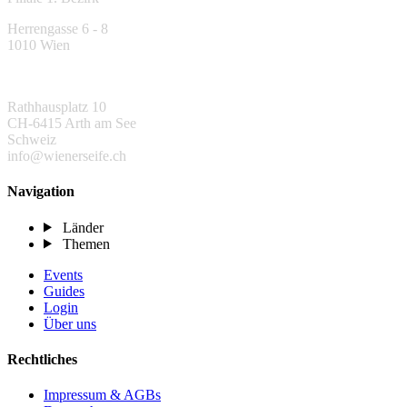
Herrengasse 6 - 8
1010 Wien
Rathhausplatz 10
CH-6415 Arth am See
Schweiz
info@wienerseife.ch
Navigation
Länder
Themen
Events
Guides
Login
Über uns
Rechtliches
Impressum & AGBs