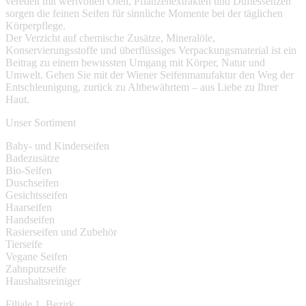
veredelt mit wertvollen Ölen, Pflanzenextrakten und Duftessenzen
sorgen die feinen Seifen für sinnliche Momente bei der täglichen
Körperpflege.
Der Verzicht auf chemische Zusätze, Mineralöle,
Konservierungsstoffe und überflüssiges Verpackungsmaterial ist ein
Beitrag zu einem bewussten Umgang mit Körper, Natur und
Umwelt. Gehen Sie mit der Wiener Seifenmanufaktur den Weg der
Entschleunigung, zurück zu Altbewährtem – aus Liebe zu Ihrer
Haut.
Unser Sortiment
Baby- und Kinderseifen
Badezusätze
Bio-Seifen
Duschseifen
Gesichtsseifen
Haarseifen
Handseifen
Rasierseifen und Zubehör
Tierseife
Vegane Seifen
Zahnputzseife
Haushaltsreiniger
Filiale 1. Bezirk