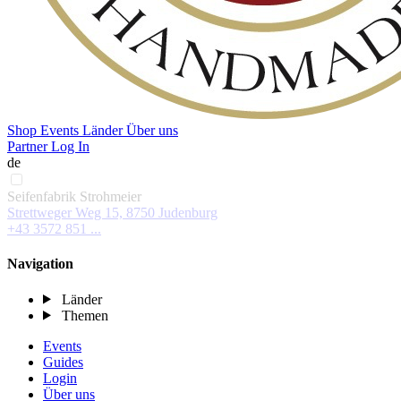
Shop
Events
Länder
Über uns
Partner Log In
de
Seifenfabrik Strohmeier
Strettweger Weg 15, 8750 Judenburg
+43 3572 851 ...
Navigation
Länder
Themen
Events
Guides
Login
Über uns