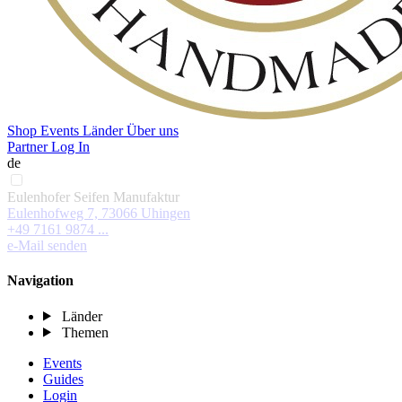
Shop
Events
Länder
Über uns
Partner Log In
de
Eulenhofer Seifen Manufaktur
Eulenhofweg 7, 73066 Uhingen
+49 7161 9874 ...
e-Mail senden
Navigation
Länder
Themen
Events
Guides
Login