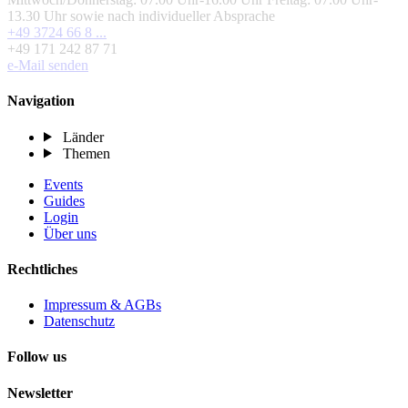
13.30 Uhr sowie nach individueller Absprache
+49 3724 66 8 ...
+49 171 242 87 71
e-Mail senden
Navigation
Länder
Themen
Events
Guides
Login
Über uns
Rechtliches
Impressum & AGBs
Datenschutz
Follow us
Newsletter