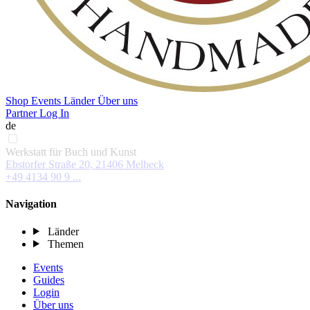
Shop
Events
Länder
Über uns
Partner Log In
de
Werkstatt für Buch und Kunst
Ebstorfer Straße 20, 21406 Melbeck
+49 4134 90 9 ...
Navigation
Länder
Themen
Events
Guides
Login
Über uns