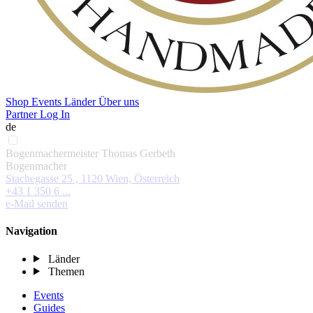
Shop
Events
Länder
Über uns
Partner Log In
de
Bogenmachermeister Thomas Gerbeth
Bogenmacher
Stachegasse 25 , 1120 Wien, Österreich
+43 1 350 6 ...
e-Mail senden
Navigation
Länder
Themen
Events
Guides