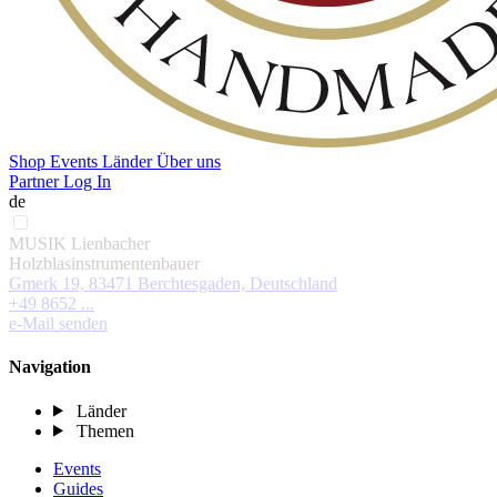
Shop
Events
Länder
Über uns
Partner Log In
de
MUSIK Lienbacher
Holzblasinstrumentenbauer
Gmerk 19, 83471 Berchtesgaden, Deutschland
+49 8652 ...
e-Mail senden
Navigation
Länder
Themen
Events
Guides