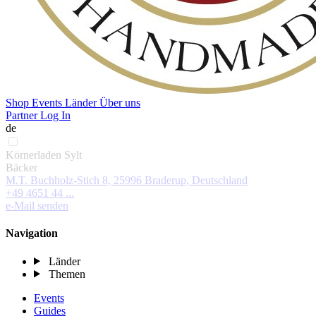
Shop
Events
Länder
Über uns
Partner Log In
de
Körnerladen Sylt
Bäcker
M.T. Buchholz-Stich 8, 25996 Braderup, Deutschland
+49 4651 44 ...
e-Mail senden
Navigation
Länder
Themen
Events
Guides