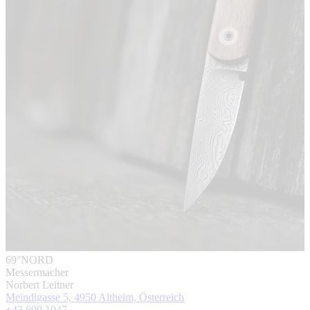
69°NORD
Messermacher
Norbert Leitner
Meindlgasse 5, 4950 Altheim, Österreich
+43 699 1047 ...