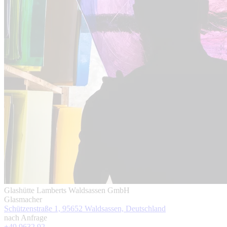
Glashütte Lamberts
Waldsassen GmbH
Glasmacher
Schützenstraße 1, 95652 Waldsassen, Deutschland
nach Anfrage
+49 9632 92 ...