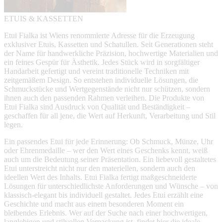
ETUIS & KASSETTEN
Etui Fialka ist Wiens renommierte Adresse für die Erzeugung
exklusiver Etuis, Kassetten und Schatullen. Seit Generationen steht
der Name für handwerkliche Präzision, hochwertige Materialien und
ein feines Gespür für Ästhetik. Jedes Stück wird in sorgfältiger
Handarbeit gefertigt und vereint traditionelle Techniken mit
zeitgemäßem Design. So entstehen individuelle Lösungen, die
Schmuckstücke und Wertgegenstände nicht nur schützen, sondern
ihnen auch den passenden Rahmen verleihen. Die Produkte von
Etui Fialka sind Ausdruck von Qualität und Beständigkeit –
geschaffen für all jene, die Wert auf Herkunft, Verarbeitung und Stil
legen.
Ein passendes Etui für jede Erinnerung: Ob Schmuck, Münze, Uhr
oder Ehrenmedaille – wer den Wert eines Geschenks kennt, weiß
auch um die Bedeutung seiner Präsentation. Ein liebevoll gestaltetes
Etui unterstreicht nicht nur den materiellen, sondern auch den
ideellen Wert des Inhalts. Etui Fialka fertigt maßgeschneiderte
Lösungen für unterschiedlichste Anforderungen und Wünsche – von
klassisch-elegant bis individuell gestaltet. Jedes Etui erzählt eine
Geschichte und macht aus einem besonderen Moment ein
bleibendes Erlebnis. Wer auf der Suche nach einer hochwertigen,
langlebigen und stilvollen Verpackung ist, findet hier die ideale