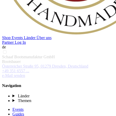
Shop
Events
Länder
Über uns
Partner Log In
de
Schaaf Bootsmanufaktur GmbH
Bootsbauer
Österreicher Straße 95, 01279 Dresden, Deutschland
+49 351 6557 ...
e-Mail senden
Navigation
Länder
Themen
Events
Guides