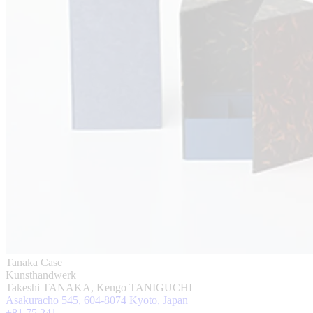
Tanaka Case
Kunsthandwerk
Takeshi TANAKA, Kengo TANIGUCHI
Asakuracho 545, 604-8074 Kyoto, Japan
+81 75 241 ...