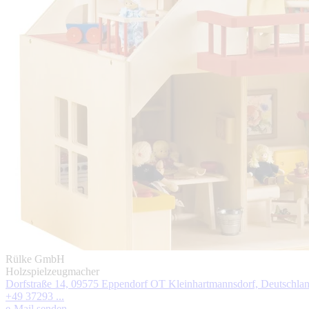
Rülke GmbH
Holzspielzeugmacher
Dorfstraße 14, 09575 Eppendorf OT Kleinhartmannsdorf, Deutschla
+49 37293 ...
e-Mail senden