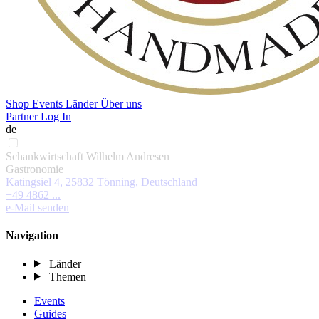
Shop
Events
Länder
Über uns
Partner Log In
de
Schankwirtschaft Wilhelm Andresen
Gastronomie
Katingsiel 4, 25832 Tönning, Deutschland
+49 4862 ...
e-Mail senden
Navigation
Länder
Themen
Events
Guides